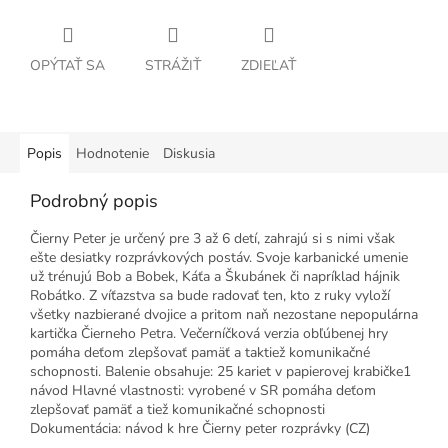
OPÝTAŤ SA
STRÁŽIŤ
ZDIEĽAŤ
Popis
Hodnotenie
Diskusia
Podrobný popis
Čierny Peter je určený pre 3 až 6 detí, zahrajú si s nimi však
ešte desiatky rozprávkových postáv. Svoje karbanické umenie
už trénujú Bob a Bobek, Káťa a Škubánek či napríklad hájnik
Robátko. Z víťazstva sa bude radovať ten, kto z ruky vyloží
všetky nazbierané dvojice a pritom naň nezostane nepopulárna
kartička Čierneho Petra. Večerníčková verzia obľúbenej hry
pomáha deťom zlepšovať pamäť a taktiež komunikačné
schopnosti. Balenie obsahuje: 25 kariet v papierovej krabičke1
návod Hlavné vlastnosti: vyrobené v SR pomáha deťom
zlepšovať pamäť a tiež komunikačné schopnosti
Dokumentácia: návod k hre Čierny peter rozprávky (CZ)