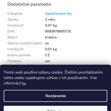
Dodatočné parametre
Kategória
:
Spoločenské hry
Záruka
:
2 roky
Hmotnosť
:
0.07 kg
EAN
:
8590878605725
Balení
:
krabice
Baterie součástí balení
:
ne
Hmotnosť
:
0.07 kg
Krajina původu
:
CZ
Pohlavie
:
uni
Potřebuje balení
:
ne
Tento web používa súbory cookie. Ďalším prechádzaním
Vek od
:
4 rokov
tohto webu vyjadrujete súhlas s ich používaním. Viac
informácií
tu
.
Z
á
Nastavenie
p
Vytvoril Shoptet
Eshop na samostatné doméně Capi-cap.sk ukončujeme, nákup i pro
Slovensko přesunujeme na doménu Capi-cap.cz
ä
Ceny, dopravy ani nic jiného se pro vás nemění, naopak se rozšíří
t
sortiment. Pokud máte na SK eshopu věrnostní slevu, napište nám a