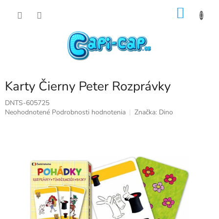
Prejsť
NÁKU
na
obsah
KOŠÍK
Karty Čierny Peter Rozprávky
DNTS-605725
Priemerné
Neohodnotené
Podrobnosti hodnotenia
Značka:
Dino
hodnotenie
produktu
je
0,0
z
5
hviezdičiek.