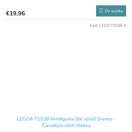
Do košíka
€19,96
Kód:
LEGO71038-4
LEGO® 71038 Minifigurka Sté výročí Disney -
Čarodějův učeň Mickey