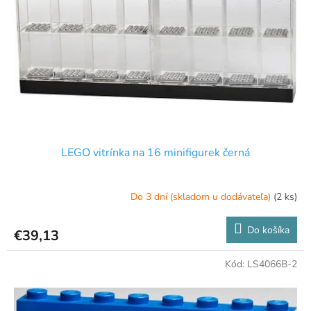
p
o
r
v
o
d
u
k
t
o
v
LEGO vitrínka na 16 minifigurek černá
Do 3 dní (skladom u dodávateľa)
(2 ks)
Do košíka
€39,13
Kód:
LS4066B-2