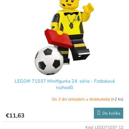
LEGO® 71037 Minifigurka 24. série - Fotbalová
rozhodčí
Do 3 dní (skladom u dodávateľa)
(>2 ks)
Do košíka
€11,63
Kód:
LEGO71037-12