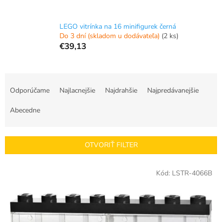
LEGO vitrínka na 16 minifigurek černá
Do 3 dní (skladom u dodávateľa)
(2 ks)
€39,13
R
a
Odporúčame
Najlacnejšie
Najdrahšie
Najpredávanejšie
d
e
Abecedne
n
i
e
OTVORIŤ FILTER
p
r
V
Kód:
LSTR-4066B
o
ý
d
p
u
i
k
s
t