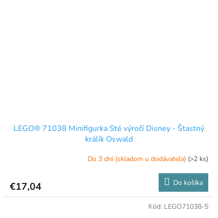
LEGO® 71038 Minifigurka Sté výročí Disney - Štastný
králík Oswald
Do 3 dní (skladom u dodávateľa)
(>2 ks)
Do košíka
€17,04
Kód:
LEGO71038-5