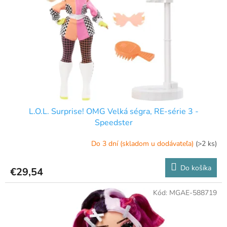
p
o
r
v
o
d
u
k
t
o
v
L.O.L. Surprise! OMG Velká ségra, RE-série 3 -
Speedster
Do 3 dní (skladom u dodávateľa)
(>2 ks)
Do košíka
€29,54
Kód:
MGAE-588719