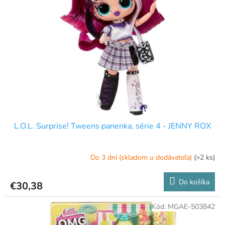
L.O.L. Surprise! Tweens panenka, série 4 - JENNY ROX
Do 3 dní (skladom u dodávateľa)
(>2 ks)
Do košíka
€30,38
Kód:
MGAE-503842