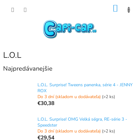
Prejsť
NÁKU
na
obsah
KOŠÍK
L.O.L
Najpredávanejšie
L.O.L. Surprise! Tweens panenka, série 4 - JENNY
ROX
Do 3 dní (skladom u dodávateľa)
(>2 ks)
€30,38
L.O.L. Surprise! OMG Velká ségra, RE-série 3 -
Speedster
Do 3 dní (skladom u dodávateľa)
(>2 ks)
€29,54