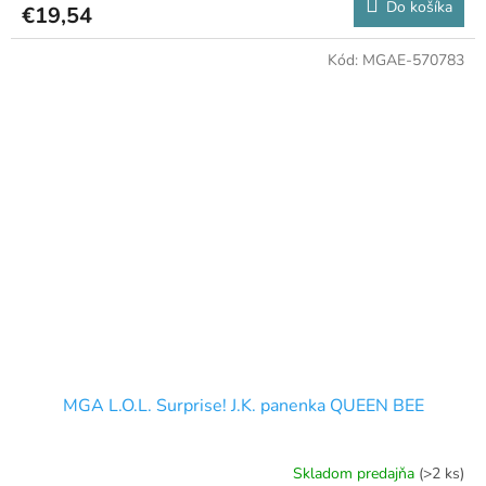
Do košíka
€19,54
Kód:
MGAE-570783
MGA L.O.L. Surprise! J.K. panenka QUEEN BEE
Skladom predajňa
(>2 ks)