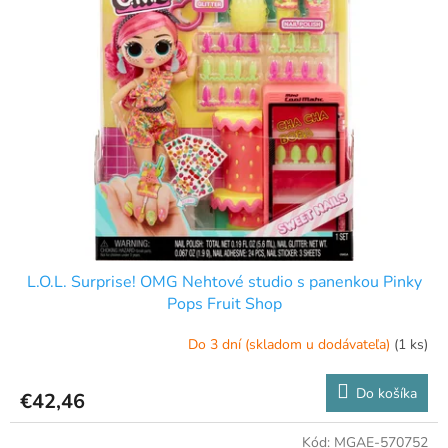
L.O.L. Surprise! OMG Nehtové studio s panenkou Pinky
Pops Fruit Shop
Do 3 dní (skladom u dodávateľa)
(1 ks)
Do košíka
€42,46
Kód:
MGAE-570752