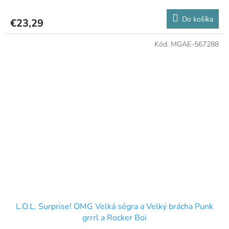
Do košíka
€23,29
Kód:
MGAE-567288
L.O.L. Surprise! OMG Velká ségra a Velký brácha Punk
grrrl a Rocker Boi