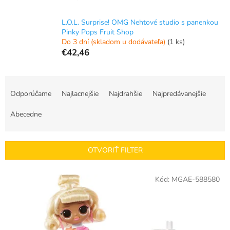
L.O.L. Surprise! OMG Nehtové studio s panenkou
Pinky Pops Fruit Shop
Do 3 dní (skladom u dodávateľa)
(1 ks)
€42,46
R
a
Odporúčame
Najlacnejšie
Najdrahšie
Najpredávanejšie
d
e
Abecedne
n
i
e
OTVORIŤ FILTER
p
r
V
Kód:
MGAE-588580
o
ý
d
p
u
i
k
s
t