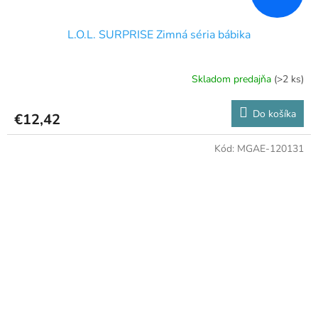
L.O.L. SURPRISE Zimná séria bábika
Skladom predajňa
(>2 ks)
Do košíka
€12,42
Kód:
MGAE-120131