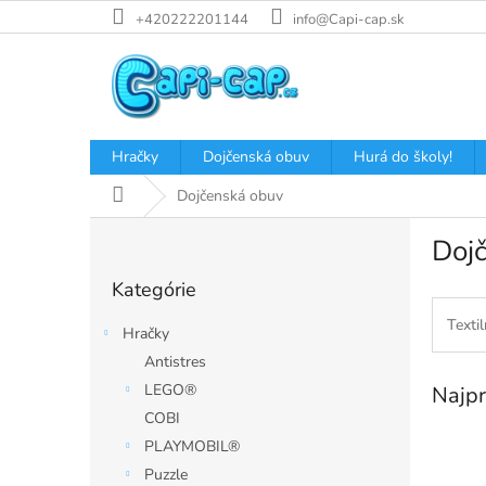
Prejsť
+420222201144
info@Capi-cap.sk
na
obsah
Hračky
Dojčenská obuv
Hurá do školy!
Domov
Dojčenská obuv
B
Doj
o
Preskočiť
č
Kategórie
kategórie
n
ý
Texti
Hračky
p
Antistres
a
LEGO®
Najpr
n
e
COBI
l
PLAYMOBIL®
Puzzle