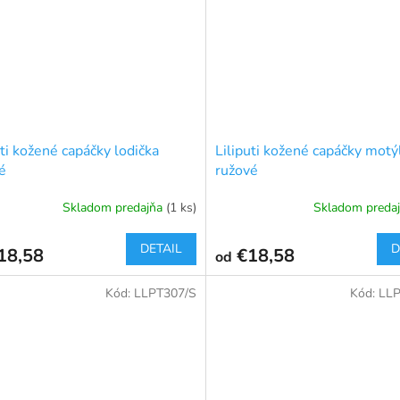
uti kožené capáčky lodička
Liliputi kožené capáčky motý
é
ružové
Skladom predajňa
(1 ks)
Skladom preda
DETAIL
D
18,58
€18,58
od
Kód:
LLPT307/S
Kód:
LLP