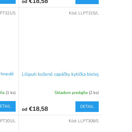
€18,58
od
PT321/S
Kód:
LLPT315/L
o hnedé
Liliputi kožené capáčky kytička bielej
jňa
(1 ks)
Skladom predajňa
(2 ks)
ETAIL
DETAIL
€18,58
od
PT301/L
Kód:
LLPT308/S