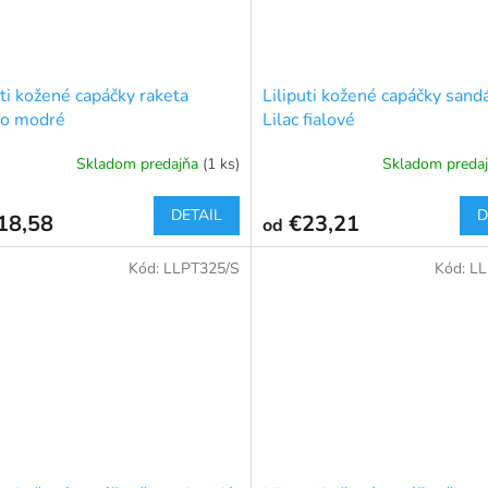
uti kožené capáčky raketa
Liliputi kožené capáčky sand
lo modré
Lilac fialové
Skladom predajňa
(1 ks)
Skladom preda
DETAIL
D
18,58
€23,21
od
Kód:
LLPT325/S
Kód:
LL