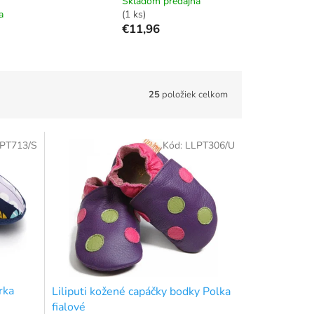
Skladom predajňa
a
(1 ks)
€11,96
25
položiek celkom
PT713/S
Kód:
LLPT306/U
rka
Liliputi kožené capáčky bodky Polka
fialové