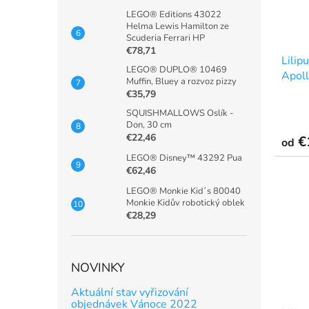
LEGO® Editions 43022
Helma Lewis Hamilton ze
Scuderia Ferrari HP
€78,71
Lilip
LEGO® DUPLO® 10469
Apol
Muffin, Bluey a rozvoz pizzy
€35,79
SQUISHMALLOWS Oslík -
Don, 30 cm
€22,46
€
od
LEGO® Disney™ 43292 Pua
€62,46
LEGO® Monkie Kid´s 80040
Monkie Kidův robotický oblek
€28,29
NOVINKY
Aktuální stav vyřizování
objednávek Vánoce 2022