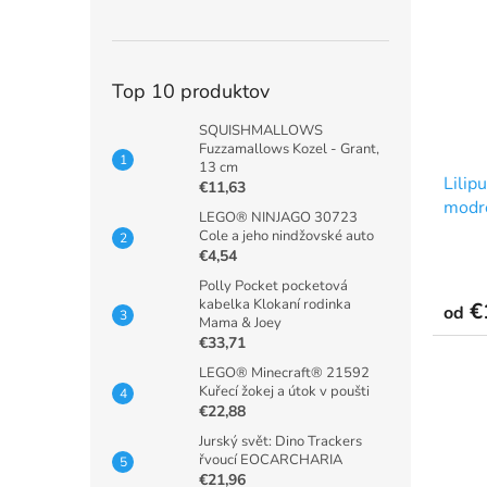
Top 10 produktov
SQUISHMALLOWS
Fuzzamallows Kozel - Grant,
13 cm
Lilip
€11,63
modr
LEGO® NINJAGO 30723
Cole a jeho nindžovské auto
€4,54
Polly Pocket pocketová
kabelka Klokaní rodinka
€
od
Mama & Joey
€33,71
LEGO® Minecraft® 21592
Kuřecí žokej a útok v poušti
€22,88
Jurský svět: Dino Trackers
řvoucí EOCARCHARIA
€21,96