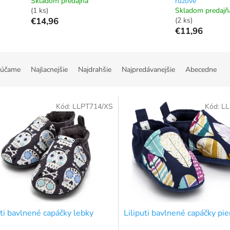
Skladom predajňa
ružové
(1 ks)
Skladom predajň
€14,96
(2 ks)
€11,96
účame
Najlacnejšie
Najdrahšie
Najpredávanejšie
Abecedne
Kód:
LLPT714/XS
Kód:
LL
uti bavlnené capáčky lebky
Liliputi bavlnené capáčky pie