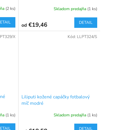
jňa
(2 ks)
Skladom predajňa
(1 ks)
ETAIL
DETAIL
€19,46
od
PT329/X
Kód:
LLPT324/S
ené
Liliputi kožené capáčky fotbalový
míč modré
jňa
(1 ks)
Skladom predajňa
(1 ks)
ETAIL
DETAIL