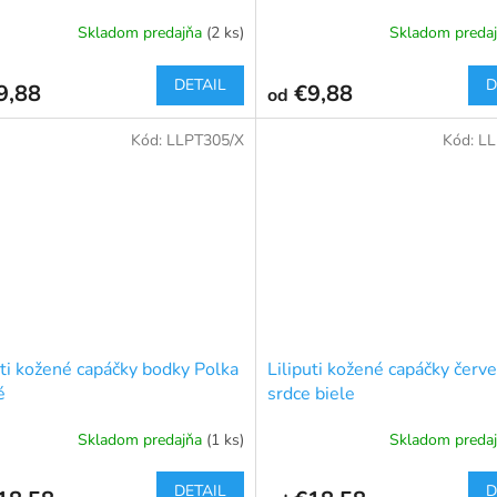
Skladom predajňa
(2 ks)
Skladom preda
DETAIL
D
9,88
€9,88
od
Kód:
LLPT305/X
Kód:
LL
uti kožené capáčky bodky Polka
Liliputi kožené capáčky červ
é
srdce biele
Skladom predajňa
(1 ks)
Skladom preda
DETAIL
D