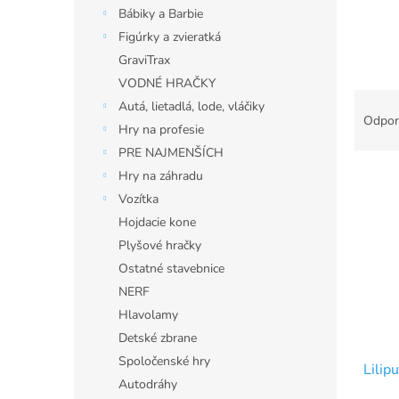
Bábiky a Barbie
Figúrky a zvieratká
GraviTrax
VODNÉ HRAČKY
R
Autá, lietadlá, lode, vláčiky
a
Odpor
Hry na profesie
d
PRE NAJMENŠÍCH
e
V
n
Hry na záhradu
ý
i
Vozítka
p
e
Hojdacie kone
i
p
Plyšové hračky
s
r
Ostatné stavebnice
p
o
r
d
NERF
o
u
Hlavolamy
d
k
Detské zbrane
u
t
Spoločenské hry
Lilip
k
o
Autodráhy
t
v