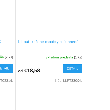
ľ
Liliputi kožené capáčky psík hnedé
jňa
(2 ks)
Skladom predajňa
(1 ks)
ETAIL
DETAIL
€18,58
od
T0231/L
Kód:
LLPT330/XL