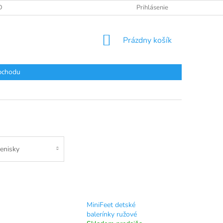
DAJOV
Prihlásenie
NÁKUPNÝ
Prázdny košík
KOŠÍK
bchodu
enisky
MiniFeet detské
balerínky ružové