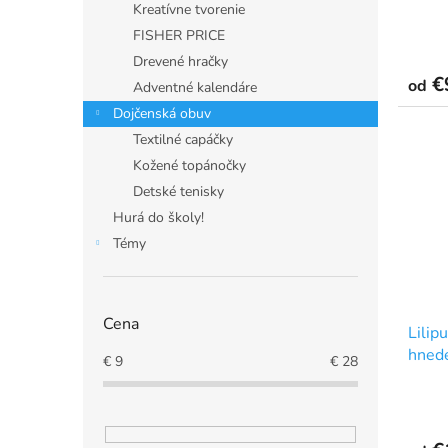
Kreatívne tvorenie
o
v
FISHER PRICE
Drevené hračky
€
od
Adventné kalendáre
Dojčenská obuv
Textilné capáčky
Kožené topánočky
Detské tenisky
Hurá do školy!
Témy
Cena
Lilip
hned
€
9
€
28