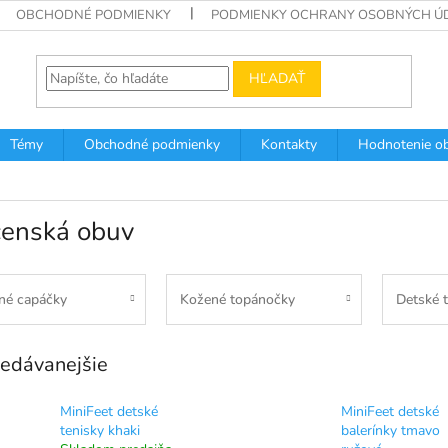
OBCHODNÉ PODMIENKY
PODMIENKY OCHRANY OSOBNÝCH Ú
HĽADAŤ
Témy
Obchodné podmienky
Kontakty
Hodnotenie o
čenská obuv
lné capáčky
Kožené topánočky
Detské t
edávanejšie
MiniFeet detské
MiniFeet detské
tenisky khaki
balerínky tmavo