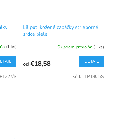
álky
Liliputi kožené capáčky strieborné
srdce biele
jňa
(1 ks)
Skladom predajňa
(1 ks)
ETAIL
DETAIL
€18,58
od
PT327/S
Kód:
LLPT801/S