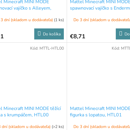
el Minecraft MINI MODE
Mattel Minecraft MINI MOD
ovací vajíčko s Alleyem,
spawnovací vajíčko s Ender
69
HXT67
3 dní (skladom u dodávateľa)
(1 ks)
Do 3 dní (skladom u dodávateľ
Do košíka
Do
71
€8,71
Kód:
MTTL-HTL00
Kód:
MTT
l Minecraft MINI MODE těžící
Mattel Minecraft MINI MODE 
ka s krumpáčem, HTL00
figurka s lopatou, HTL01
 dní (skladom u dodávateľa)
(>2 ks)
Do 3 dní (skladom u dodávateľ