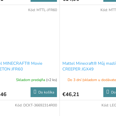
Kód:
MTTL-JFR60
Kód:
MTT
el MINECRAFT® Movie
Mattel Minecraft® Můj mazlí
ETON JFR60
CREEPER JGX49
Skladom predajňa
(>2 ks)
Do 3 dní (skladom u dodávate
Do košíka
Do
,46
€46,21
Kód:
DCKT-36692314R00
Kód:
LE