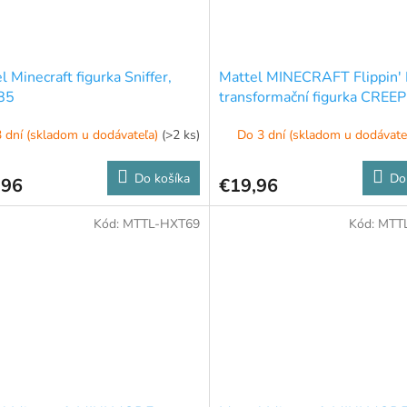
l Minecraft figurka Sniffer,
Mattel MINECRAFT Flippin' 
85
transformační figurka CREEP
HTL46
 dní (skladom u dodávateľa)
(>2 ks)
Do 3 dní (skladom u dodávate
Do košíka
Do
,96
€19,96
Kód:
MTTL-HXT69
Kód:
MTT