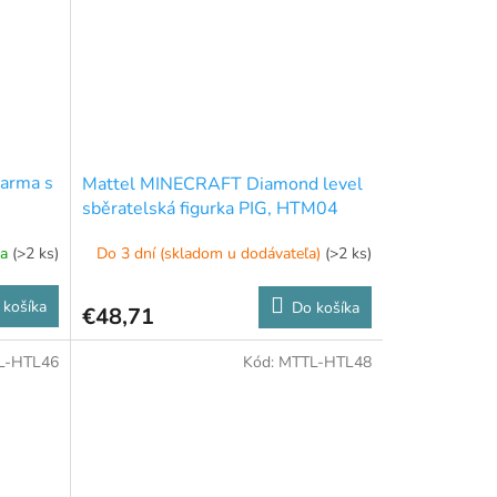
arma s
Mattel MINECRAFT Diamond level
sběratelská figurka PIG, HTM04
ňa
(>2 ks)
Do 3 dní (skladom u dodávateľa)
(>2 ks)
 košíka
Do košíka
€48,71
L-HTL46
Kód:
MTTL-HTL48