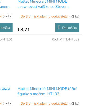
E
Mattel Minecraft MINI MODE
manem,
spawnovací vajíčko se Stevem,
HXT65
a)
(>2 ks)
Do 3 dní (skladom u dodávateľa)
(>2 ks)
 košíka
Do košíka
€8,71
L-HTL01
Kód:
MTTL-HTL02
těžící
Mattel Minecraft MINI MODE těžící
figurka s mečem, HTL02
a)
(>2 ks)
Do 3 dní (skladom u dodávateľa)
(>2 ks)