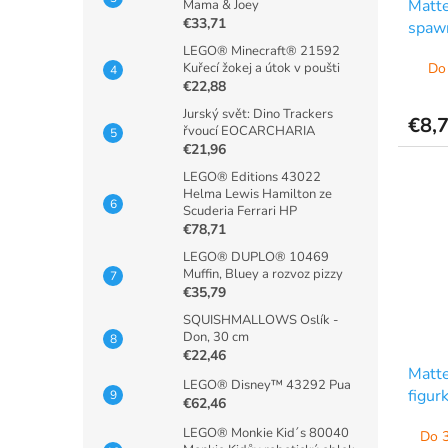
Matt
Mama & Joey
€33,71
spawn
HXT
LEGO® Minecraft® 21592
Do 
Kuřecí žokej a útok v poušti
€22,88
Jurský svět: Dino Trackers
€8,
řvoucí EOCARCHARIA
€21,96
LEGO® Editions 43022
Helma Lewis Hamilton ze
Scuderia Ferrari HP
€78,71
LEGO® DUPLO® 10469
Muffin, Bluey a rozvoz pizzy
€35,79
SQUISHMALLOWS Oslík -
Don, 30 cm
€22,46
Matte
LEGO® Disney™ 43292 Pua
figur
€62,46
LEGO® Monkie Kid´s 80040
Do 3