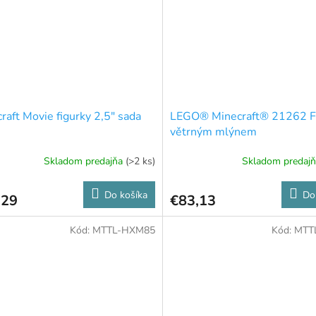
raft Movie figurky 2,5" sada
LEGO® Minecraft® 21262 F
větrným mlýnem
Skladom predajňa
(>2 ks)
Skladom predaj
Do košíka
Do
,29
€83,13
Kód:
MTTL-HXM85
Kód:
MTT