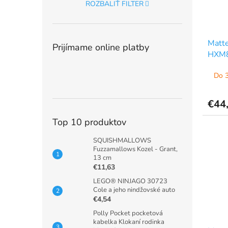
ROZBALIŤ FILTER
Matte
Prijímame online platby
HXM
Do 3
€44
Top 10 produktov
SQUISHMALLOWS
Fuzzamallows Kozel - Grant,
13 cm
€11,63
LEGO® NINJAGO 30723
Cole a jeho nindžovské auto
€4,54
Polly Pocket pocketová
kabelka Klokaní rodinka