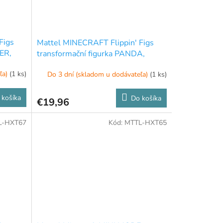
Figs
Mattel MINECRAFT Flippin' Figs
ER,
transformační figurka PANDA,
HTL48
ľa)
(1 ks)
Do 3 dní (skladom u dodávateľa)
(1 ks)
 košíka
Do košíka
€19,96
L-HXT67
Kód:
MTTL-HXT65