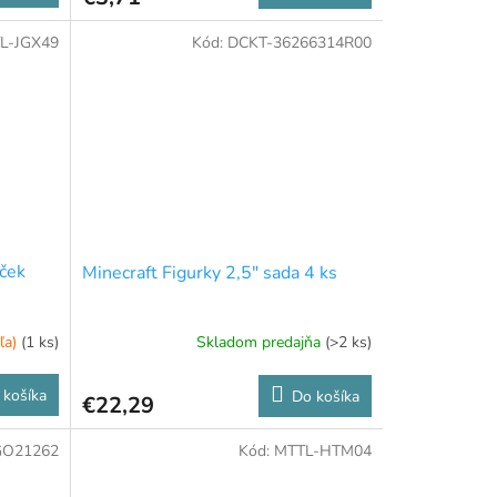
L-JGX49
Kód:
DCKT-36266314R00
ček
Minecraft Figurky 2,5" sada 4 ks
ľa)
(1 ks)
Skladom predajňa
(>2 ks)
 košíka
Do košíka
€22,29
GO21262
Kód:
MTTL-HTM04