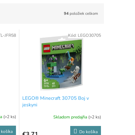
94
položiek celkom
L-JFR58
Kód:
LEGO30705
LEGO® Minecraft 30705 Boj v
jeskyni
ňa
(>2 ks)
Skladom predajňa
(>2 ks)
 košíka
Do košíka
€3,71