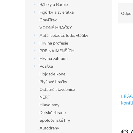
Bábiky a Barbie
R
a
Figúrky a zvieratká
Odpor
d
GraviTrax
e
VODNÉ HRAČKY
V
n
Autá, lietadlá, lode, vláčiky
ý
i
Hry na profesie
p
e
i
p
PRE NAJMENŠÍCH
s
r
Hry na záhradu
p
o
Vozítka
r
d
Hojdacie kone
o
u
Plyšové hračky
d
k
Ostatné stavebnice
u
t
LEGO
k
o
NERF
konfl
t
v
Hlavolamy
o
Detské zbrane
v
Spoločenské hry
Autodráhy
€3,