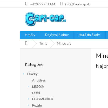
Prejsť
+420222201144
info@Capi-cap.sk
na
obsah
Hračky
Dojčenská obuv
Hurá do školy!
Domov
Témy
Minecraft
B
Mine
o
Preskočiť
č
Kategórie
kategórie
Najpr
n
ý
Hračky
p
Antistres
a
LEGO®
n
e
COBI
l
PLAYMOBIL®
Puzzle