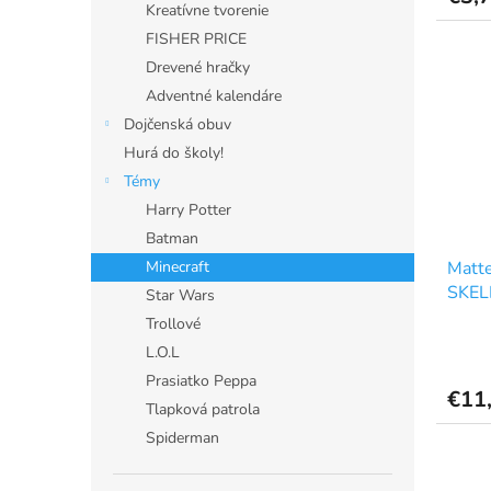
Kreatívne tvorenie
FISHER PRICE
Drevené hračky
Adventné kalendáre
Dojčenská obuv
Hurá do školy!
Témy
Harry Potter
Batman
Minecraft
Matt
SKEL
Star Wars
Trollové
L.O.L
Prasiatko Peppa
€11
Tlapková patrola
Spiderman