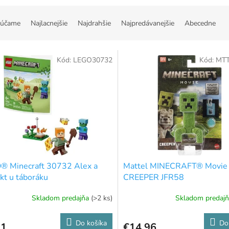
účame
Najlacnejšie
Najdrahšie
Najpredávanejšie
Abecedne
Kód:
LEGO30732
Kód:
MTT
® Minecraft 30732 Alex a
Mattel MINECRAFT® Movie
ikt u táboráku
CREEPER JFR58
Skladom predajňa
(>2 ks)
Skladom predaj
Do košíka
Do
71
€14,96