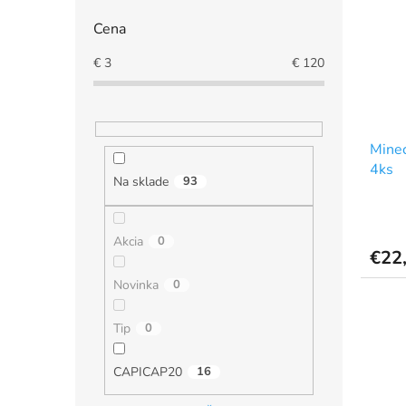
Cena
€
3
€
120
Minec
4ks
Na sklade
93
Akcia
0
€22
Novinka
0
Tip
0
CAPICAP20
16