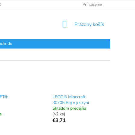
DAJOV
Prihlásenie
NÁKUPNÝ
Prázdny košík
KOŠÍK
bchodu
AFT®
LEGO® Minecraft
30705 Boj v jeskyni
Skladom predajňa
a
(>2 ks)
€3,71