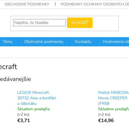
OBCHODNÉ PODMIENKY
PODMIENKY OCHRANY OSOBNÝCH Ú
HĽADAŤ
Témy
Obchodné podmienky
Kontakty
Hodnotenie o
craft
edávanejšie
LEGO® Minecraft
Mattel MINECR
30732 Alex a konflikt
Movie CREEPER
u táboráku
JFR58
Skladom predajňa
Skladom predajň
(>2 ks)
(>2 ks)
€3,71
€14,96