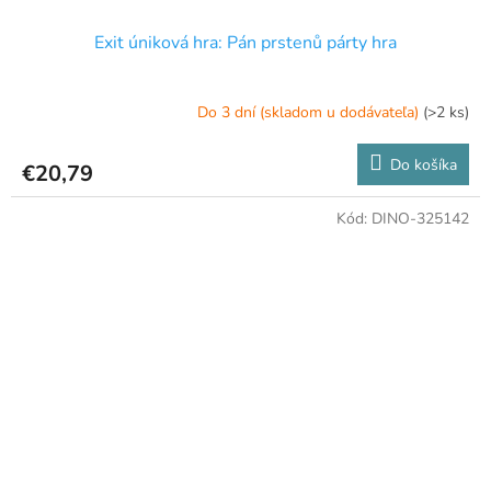
Exit úniková hra: Pán prstenů párty hra
Do 3 dní (skladom u dodávateľa)
(>2 ks)
Do košíka
€20,79
Kód:
DINO-325142