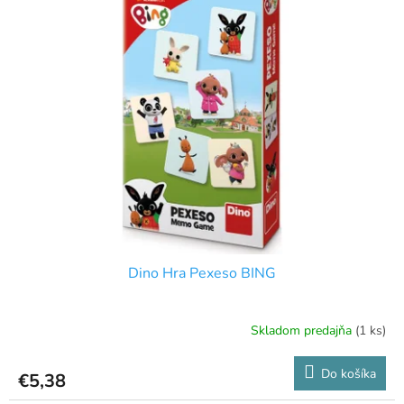
p
p
r
i
o
s
d
p
u
r
k
o
t
d
o
u
v
k
t
o
v
Dino Hra Pexeso BING
Skladom predajňa
(1 ks)
Do košíka
€5,38