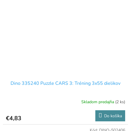
Dino 335240 Puzzle CARS 3: Tréning 3x55 dielikov
Skladom predajňa
(2 ks)
Do košíka
€4,83
Kód:
DINO-502406