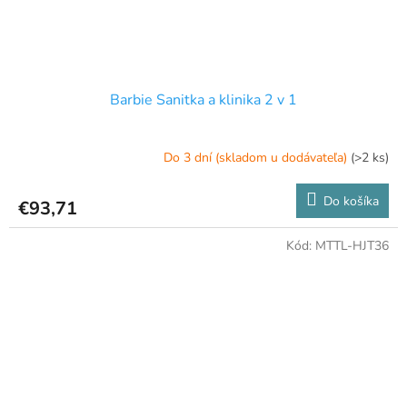
Barbie Sanitka a klinika 2 v 1
Do 3 dní (skladom u dodávateľa)
(>2 ks)
Do košíka
€93,71
Kód:
MTTL-HJT36