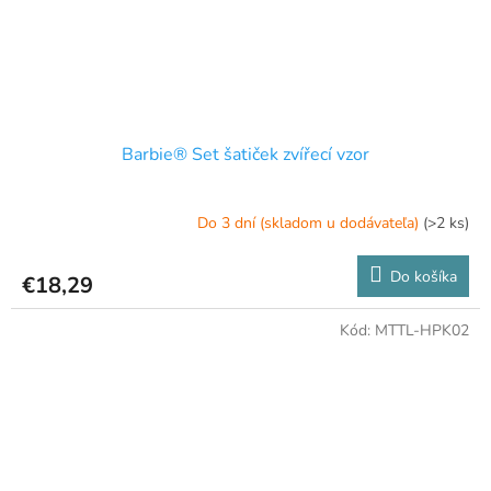
Barbie® Set šatiček zvířecí vzor
Do 3 dní (skladom u dodávateľa)
(>2 ks)
Do košíka
€18,29
Kód:
MTTL-HPK02