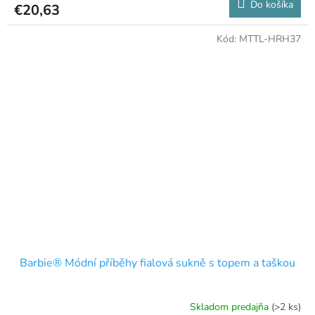
Do košíka
€20,63
Kód:
MTTL-HRH37
Barbie® Módní příběhy fialová sukně s topem a taškou
Skladom predajňa
(>2 ks)