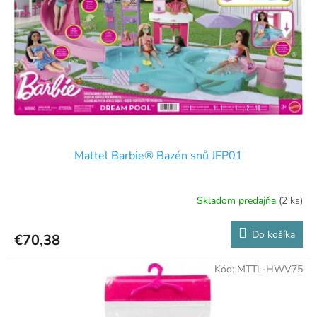
p
o
r
v
o
d
u
k
t
o
v
Mattel Barbie® Bazén snů JFP01
Skladom predajňa
(2 ks)
Do košíka
€70,38
Kód:
MTTL-HWV75