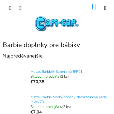
Prejsť
NÁKU
na
obsah
KOŠÍK
Barbie doplnky pre bábiky
Najpredávanejšie
Mattel Barbie® Bazén snů JFP01
Skladom predajňa
(2 ks)
€70,38
Mattel Barbie Módní příběhy Narozeninová párty
HWV73
Skladom predajňa
(>2 ks)
€7,04