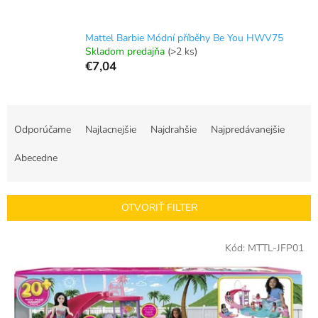
Mattel Barbie Módní příběhy Be You HWV75
Skladom predajňa
(>2 ks)
€7,04
R
a
Odporúčame
Najlacnejšie
Najdrahšie
Najpredávanejšie
d
e
Abecedne
n
i
e
OTVORIŤ FILTER
p
r
V
Kód:
MTTL-JFP01
o
ý
d
p
u
i
k
s
t