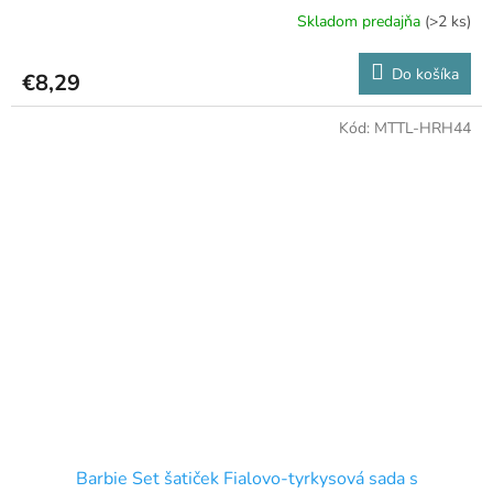
Skladom predajňa
(>2 ks)
Do košíka
€8,29
Kód:
MTTL-HRH44
Barbie Set šatiček Fialovo-tyrkysová sada s