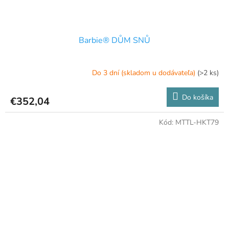
Barbie® DŮM SNŮ
Do 3 dní (skladom u dodávateľa)
(>2 ks)
Do košíka
€352,04
Kód:
MTTL-HKT79