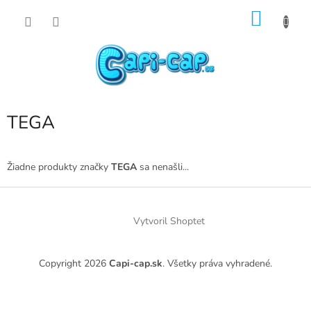
Prejsť
NÁKU
na
obsah
KOŠÍK
TEGA
Žiadne produkty značky
TEGA
sa nenašli...
Z
á
p
Vytvoril Shoptet
ä
t
Copyright 2026
Capi-cap.sk
. Všetky práva vyhradené.
i
e