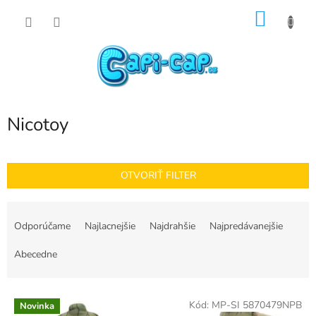
Prejsť
NÁKU
na
obsah
KOŠÍK
Nicotoy
OTVORIŤ FILTER
R
a
Odporúčame
Najlacnejšie
Najdrahšie
Najpredávanejšie
d
e
Abecedne
n
i
V
e
Kód:
MP-SI 5870479NPB
Novinka
ý