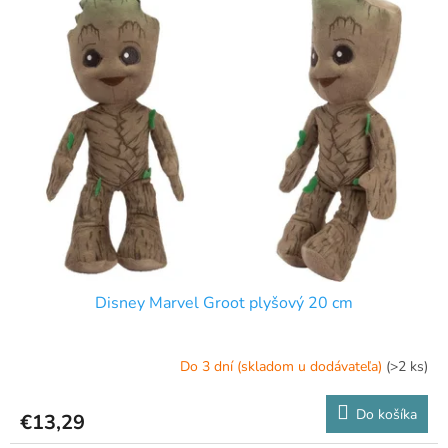
p
p
r
i
o
s
d
p
u
r
k
o
t
d
o
u
v
k
t
o
v
Disney Marvel Groot plyšový 20 cm
Do 3 dní (skladom u dodávateľa)
(>2 ks)
Do košíka
€13,29