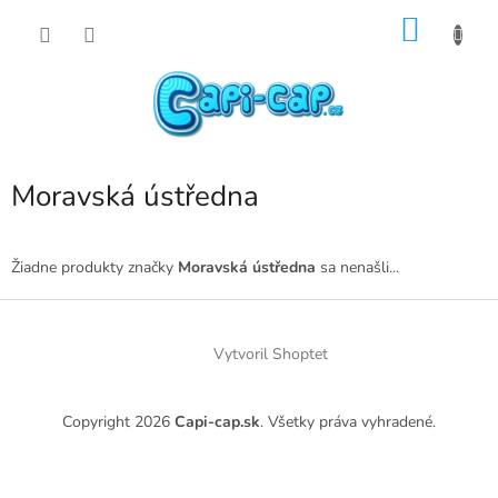
Prejsť
NÁKU
na
obsah
KOŠÍK
Moravská ústředna
Žiadne produkty značky
Moravská ústředna
sa nenašli...
Z
á
p
Vytvoril Shoptet
ä
t
Copyright 2026
Capi-cap.sk
. Všetky práva vyhradené.
i
e