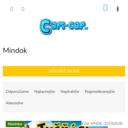
Prejsť
NÁKU
na
obsah
KOŠÍK
Mindok
OTVORIŤ FILTER
R
a
Odporúčame
Najlacnejšie
Najdrahšie
Najpredávanejšie
d
e
Abecedne
n
i
V
e
Kód:
MNDK-20150528
Novinka
ý