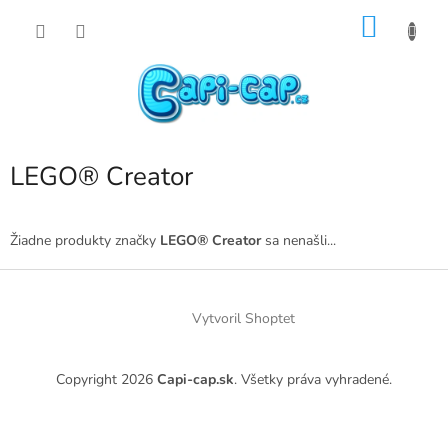
Prejsť
NÁKU
na
obsah
KOŠÍK
LEGO® Creator
Žiadne produkty značky
LEGO® Creator
sa nenašli...
Z
á
p
Vytvoril Shoptet
ä
t
Copyright 2026
Capi-cap.sk
. Všetky práva vyhradené.
i
e