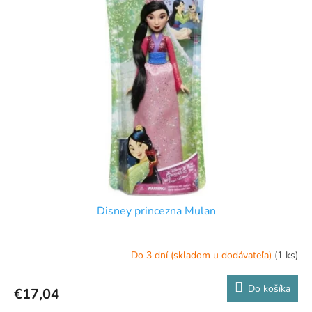
p
p
r
i
o
s
d
p
u
r
k
o
t
d
o
u
v
k
t
o
v
Disney princezna Mulan
Do 3 dní (skladom u dodávateľa)
(1 ks)
Do košíka
€17,04