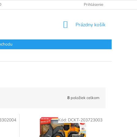
DAJOV
Prihlásenie
NÁKUPNÝ
Prázdny košík
KOŠÍK
bchodu
8
položiek celkom
3302004
Kód:
DCKT-203723003