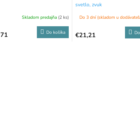
svetlo, zvuk
Skladom predajňa
(2 ks)
Do 3 dní (skladom u dodávateľ
Do košíka
Do
,71
€21,21
O
v
l
á
d
a
c
i
e
p
r
v
k
y
v
ý