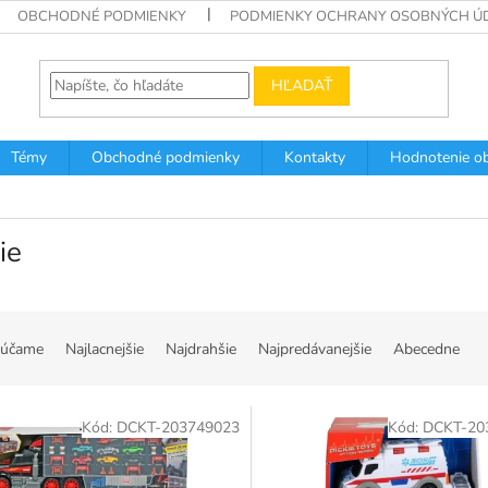
OBCHODNÉ PODMIENKY
PODMIENKY OCHRANY OSOBNÝCH Ú
HĽADAŤ
Témy
Obchodné podmienky
Kontakty
Hodnotenie o
ie
účame
Najlacnejšie
Najdrahšie
Najpredávanejšie
Abecedne
Kód:
DCKT-203749023
Kód:
DCKT-20