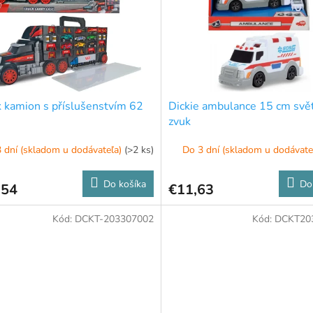
k kamion s příslušenstvím 62
Dickie ambulance 15 cm svět
zvuk
 dní (skladom u dodávateľa)
(>2 ks)
Do 3 dní (skladom u dodávate
Do košíka
Do
,54
€11,63
Kód:
DCKT-203307002
Kód:
DCKT20