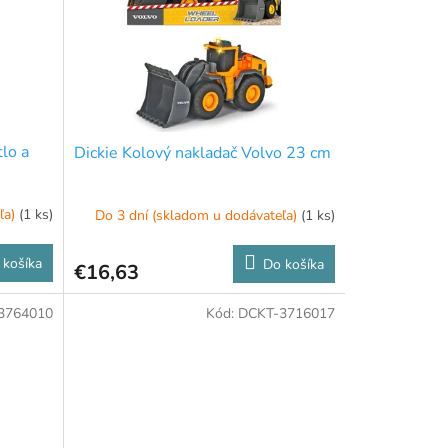
lo a
Dickie Kolový nakladač Volvo 23 cm
ľa)
(1 ks)
Do 3 dní (skladom u dodávateľa)
(1 ks)
 košíka
Do košíka
€16,63
3764010
Kód:
DCKT-3716017