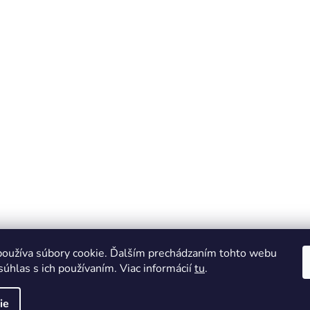
oužíva súbory cookie. Ďalším prechádzaním tohto webu
o
súhlas s ich používaním. Viac informácií
tu
.
 na
ie