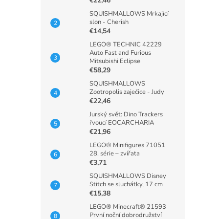
€22,46
SQUISHMALLOWS Mrkající
slon - Cherish
€14,54
LEGO® TECHNIC 42229
Auto Fast and Furious
Mitsubishi Eclipse
€58,29
SQUISHMALLOWS
Zootropolis zaječice - Judy
€22,46
Jurský svět: Dino Trackers
řvoucí EOCARCHARIA
€21,96
LEGO® Minifigures 71051
28. série – zvířata
€3,71
SQUISHMALLOWS Disney
Stitch se sluchátky, 17 cm
€15,38
LEGO® Minecraft® 21593
První noční dobrodružství