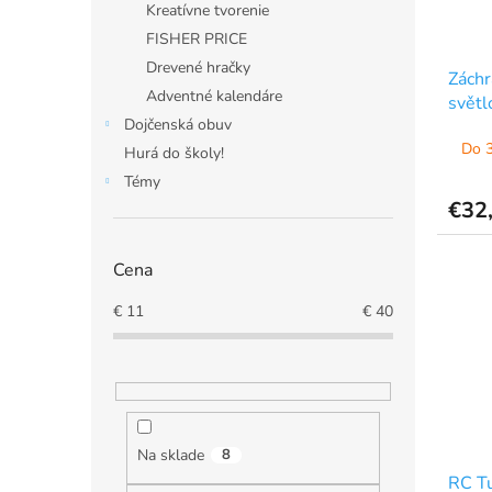
Kreatívne tvorenie
FISHER PRICE
Drevené hračky
Záchr
Adventné kalendáre
světl
Dojčenská obuv
Do 3
Hurá do školy!
Témy
€32
Cena
€
11
€
40
Na sklade
8
RC Tu