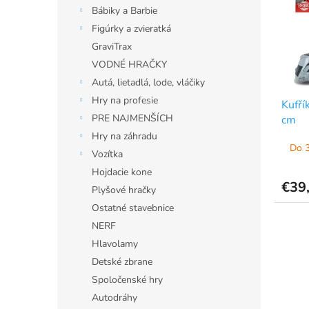
i
p
Bábiky a Barbie
s
r
p
Figúrky a zvieratká
o
r
d
GraviTrax
o
u
VODNÉ HRAČKY
d
k
Autá, lietadlá, lode, vláčiky
u
t
Hry na profesie
Kufří
k
o
PRE NAJMENŠÍCH
cm
t
v
o
Hry na záhradu
Do 3
v
Vozítka
Hojdacie kone
€39
Plyšové hračky
Ostatné stavebnice
NERF
Hlavolamy
Detské zbrane
Spoločenské hry
Autodráhy