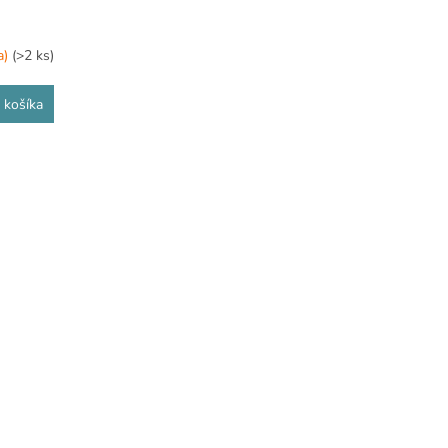
a)
(>2 ks)
 košíka