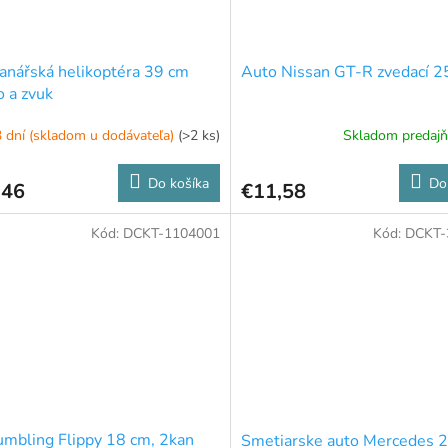
anářská helikoptéra 39 cm
Auto Nissan GT-R zvedací 2
o a zvuk
 dní (skladom u dodávateľa)
(>2 ks)
Skladom predaj
Do košíka
Do
,46
€11,58
Kód:
DCKT-1104001
Kód:
DCKT-
mbling Flippy 18 cm, 2kan
Smetiarske auto Mercedes 2