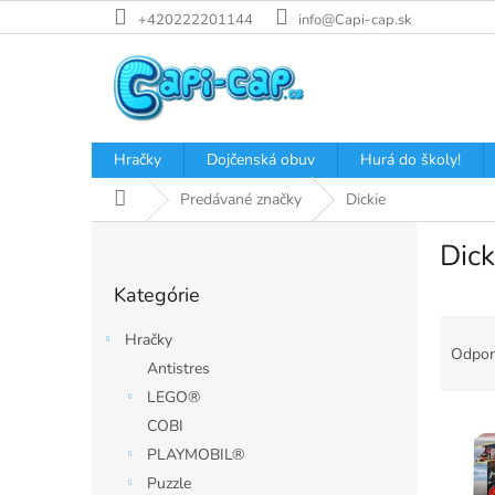
Prejsť
+420222201144
info@Capi-cap.sk
na
obsah
Hračky
Dojčenská obuv
Hurá do školy!
Domov
Predávané značky
Dickie
B
Dick
o
Preskočiť
č
Kategórie
kategórie
n
R
ý
Hračky
a
p
Odpor
Antistres
d
a
e
LEGO®
n
V
n
e
COBI
ý
i
l
PLAYMOBIL®
p
e
Puzzle