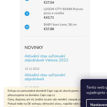
€27,04
LEGO® CITY 60496 Rozvoz
pizzy a vozidla
€43,71
BABY born Lena, 36 cm
€37,88
NOVINKY
Aktuální stav vyřizování
objednávek Vánoce 2022
10.12.2022
Aktuální stav vyřizování
objednávek
Tento web p
15.12.2021
Eshop na samostatné doméně Capi-cap.sk ukončujeme, nákup i pro Slovensk
vyjadrujete 
přesunujeme na doménu Capi-cap.cz
Z
Ceny, dopravy ani nic jiného se pro vás nemění, naopak se rozšíří sortiment.
á
Pokud máte na SK eshopu věrnostní slevu, napište nám a zaktivujeme vám ji i
Nastaven
Copyright 2026
Capi-cap.sk
. Všetky práva vyhradené.