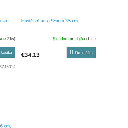
5 cm
Hasičské auto Scania 35 cm
ňa
(>2 ks)
Skladom predajňa
(1 ks)
 košíka
Do košíka
€34,13
3745014
6 cm,