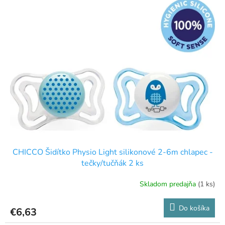
p
p
r
i
o
s
d
p
u
r
k
o
t
d
o
u
v
k
t
o
v
CHICCO Šidítko Physio Light silikonové 2-6m chlapec -
tečky/tučňák 2 ks
Skladom predajňa
(1 ks)
Do košíka
€6,63