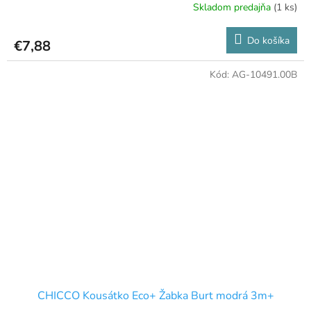
Skladom predajňa
(1 ks)
Do košíka
€7,88
Kód:
AG-10491.00B
CHICCO Kousátko Eco+ Žabka Burt modrá 3m+