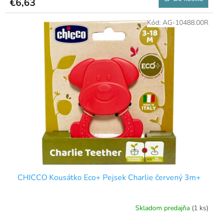
€6,63
Kód:
AG-10488.00R
CHICCO Kousátko Eco+ Pejsek Charlie červený 3m+
Skladom predajňa
(1 ks)