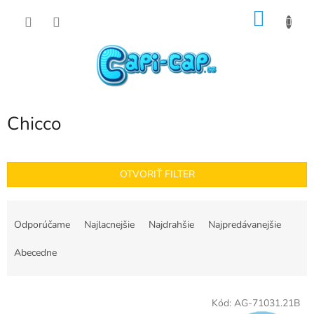
Prejsť
NÁKU
na
obsah
KOŠÍK
Chicco
OTVORIŤ FILTER
R
a
Odporúčame
Najlacnejšie
Najdrahšie
Najpredávanejšie
d
e
Abecedne
n
i
V
e
Kód:
AG-71031.21B
ý