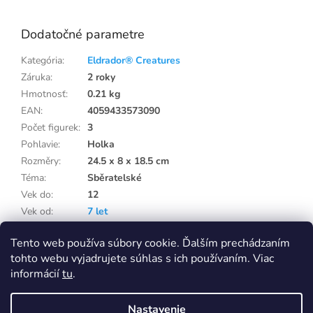
Dodatočné parametre
Kategória
:
Eldrador® Creatures
Záruka
:
2 roky
Hmotnosť
:
0.21 kg
EAN
:
4059433573090
Počet figurek
:
3
Pohlavie
:
Holka
Rozměry
:
24.5 x 8 x 18.5 cm
Téma
:
Sběratelské
Vek do
:
12
Vek od
:
7 let
Značka
:
Eldrador
Tento web používa súbory cookie. Ďalším prechádzaním
Položka bola vypredaná…
tohto webu vyjadrujete súhlas s ich používaním. Viac
informácií
tu
.
Z
á
Nastavenie
Vytvoril Shoptet