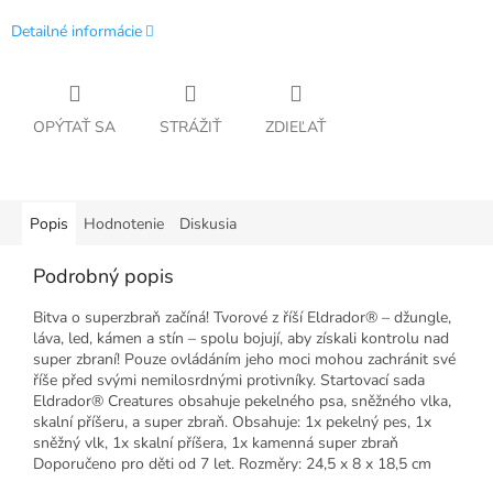
Detailné informácie
OPÝTAŤ SA
STRÁŽIŤ
ZDIEĽAŤ
Popis
Hodnotenie
Diskusia
Podrobný popis
Bitva o superzbraň začíná! Tvorové z říší Eldrador® – džungle,
láva, led, kámen a stín – spolu bojují, aby získali kontrolu nad
super zbraní! Pouze ovládáním jeho moci mohou zachránit své
říše před svými nemilosrdnými protivníky. Startovací sada
Eldrador® Creatures obsahuje pekelného psa, sněžného vlka,
skalní příšeru, a super zbraň. Obsahuje: 1x pekelný pes, 1x
sněžný vlk, 1x skalní příšera, 1x kamenná super zbraň
Doporučeno pro děti od 7 let. Rozměry: 24,5 x 8 x 18,5 cm