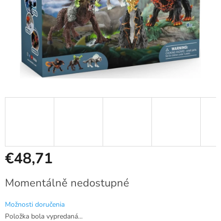
€48,71
Jednotková
Momentálně nedostupné
cena:
Možnosti doručenia
Položka bola vypredaná…