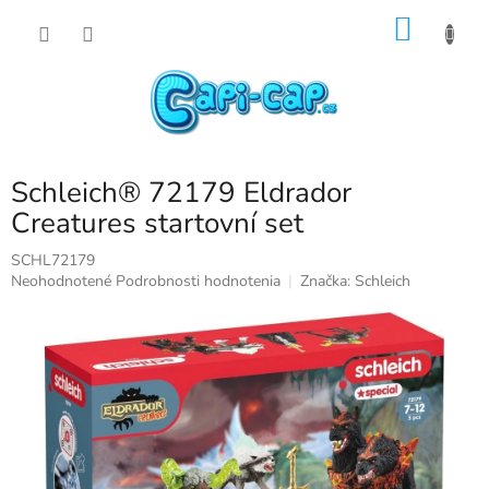
Prejsť
NÁKU
na
obsah
KOŠÍK
Schleich® 72179 Eldrador
Creatures startovní set
SCHL72179
Priemerné
Neohodnotené
Podrobnosti hodnotenia
Značka:
Schleich
hodnotenie
produktu
je
0,0
z
5
hviezdičiek.