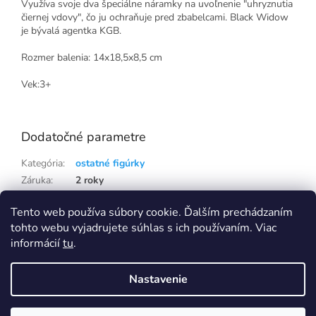
Využíva svoje dva špeciálne náramky na uvoľnenie "uhryznutia
čiernej vdovy", čo ju ochraňuje pred zbabelcami. Black Widow
je bývalá agentka KGB.
Rozmer balenia: 14x18,5x8,5 cm
Vek:3+
Dodatočné parametre
Kategória
:
ostatné figúrky
Záruka
:
2 roky
Hmotnosť
:
0.21 kg
Tento web používa súbory cookie. Ďalším prechádzaním
EAN
:
4055744012037
tohto webu vyjadrujete súhlas s ich používaním. Viac
informácií
tu
.
Z
á
Nastavenie
p
Vytvoril Shoptet
Eshop na samostatné doméně Capi-cap.sk ukončujeme, nákup i pro
Slovensko přesunujeme na doménu Capi-cap.cz
ä
Ceny, dopravy ani nic jiného se pro vás nemění, naopak se rozšíří