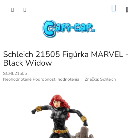
Prejsť
NÁKU
na
obsah
KOŠÍK
Schleich 21505 Figúrka MARVEL -
Black Widow
SCHL21505
Priemerné
Neohodnotené
Podrobnosti hodnotenia
Značka:
Schleich
hodnotenie
produktu
je
0,0
z
5
hviezdičiek.