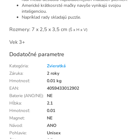
Americké krátkosrsté mačky navyše vynikajú svojou
inteligenciou.
Napríklad rady skladajú puzzle.
Rozmery: 7 x 2,5 x 3,5 cm
(Š x H x V)
Vek 3+
Dodatočné parametre
Kategória
:
Zvieratká
Záruka
:
2 roky
Hmotnosť
:
0.01 kg
EAN
:
4059433012902
Baterie (ANO/NE)
:
NE
Hĺbka
:
2.1
Hmotnosť
:
0.01
Magnet
:
NE
Návod
:
ANO
Pohlavie
:
Unisex