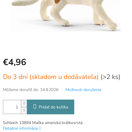
€4,96
Jednotková
Do 3 dní (skladom u dodávateľa)
(>2 ks)
cena:
Môžeme doručiť do:
14.8.2026
Možnosti doručenia
Pridať do košíka
Schleich 13894 Mačka americká krátkosrstá
Detailné informácie