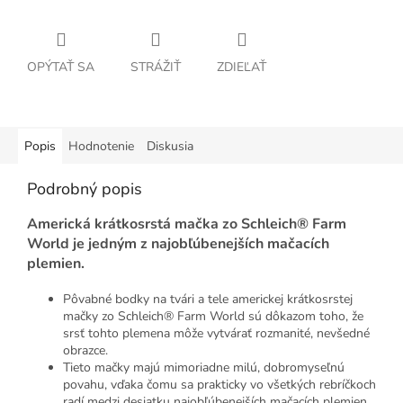
OPÝTAŤ SA
STRÁŽIŤ
ZDIEĽAŤ
Popis
Hodnotenie
Diskusia
Podrobný popis
Americká krátkosrstá mačka zo Schleich® Farm
World je jedným z najobľúbenejších mačacích
plemien.
Pôvabné bodky na tvári a tele americkej krátkosrstej
mačky zo Schleich® Farm World sú dôkazom toho, že
srsť tohto plemena môže vytvárať rozmanité, nevšedné
obrazce.
Tieto mačky majú mimoriadne milú, dobromyseľnú
povahu, vďaka čomu sa prakticky vo všetkých rebríčkoch
radí medzi desiatku najobľúbenejších mačacích plemien.