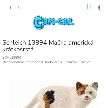
Prejsť
NÁKU
na
obsah
KOŠÍK
Schleich 13894 Mačka americká
krátkosrstá
SCHL13894
Priemerné
Neohodnotené
Podrobnosti hodnotenia
Značka:
Schleich
hodnotenie
produktu
je
0,0
z
5
hviezdičiek.