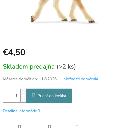
€4,50
Jednotková
Skladom predajňa
(>2 ks)
cena:
Môžeme doručiť do:
11.8.2026
Možnosti doručenia
Pridať do košíka
Detailné informácie