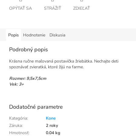
OPÝTAŤ SA
STRÁŽIŤ
ZDIEĽAŤ
Popis
Hodnotenie
Diskusia
Podrobný popis
Krásna ručne maľovaná postavička žriebätka. Nechajte deti
spoznávať zvieratká, ktoré žijú na farme.
Rozmer: 9,5x7,5cm
Vek: 3+
Dodatočné parametre
Kategória
:
Kone
Záruka
:
2 roky
Hmotnosť
:
0.04 kg