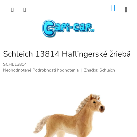
Prejsť
NÁKU
na
obsah
KOŠÍK
Schleich 13814 Haflingerské žriebä
SCHL13814
Priemerné
Neohodnotené
Podrobnosti hodnotenia
Značka:
Schleich
hodnotenie
produktu
je
0,0
z
5
hviezdičiek.