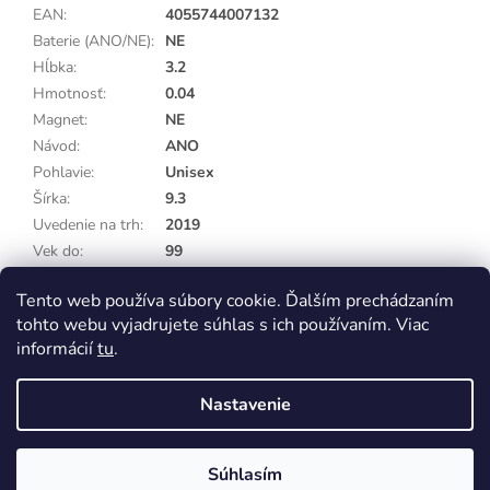
EAN
:
4055744007132
Baterie (ANO/NE)
:
NE
Hĺbka
:
3.2
Hmotnosť
:
0.04
Magnet
:
NE
Návod
:
ANO
Pohlavie
:
Unisex
Šírka
:
9.3
Uvedenie na trh
:
2019
Vek do
:
99
Vek od
:
3y+
Tento web používa súbory cookie. Ďalším prechádzaním
Výška
:
7.7
tohto webu vyjadrujete súhlas s ich používaním. Viac
informácií
tu
.
Z
á
Nastavenie
p
Vytvoril Shoptet
Eshop na samostatné doméně Capi-cap.sk ukončujeme, nákup i pro
Slovensko přesunujeme na doménu Capi-cap.cz
ä
Ceny, dopravy ani nic jiného se pro vás nemění, naopak se rozšíří
t
sortiment. Pokud máte na SK eshopu věrnostní slevu, napište nám a
Súhlasím
Copyright 2026
Capi-cap.sk
. Všetky práva vyhradené.
i