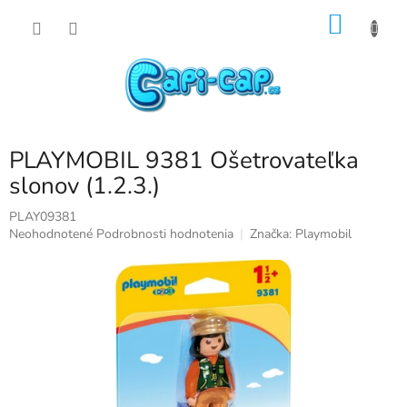
Prejsť
NÁKU
na
obsah
KOŠÍK
PLAYMOBIL 9381 Ošetrovateľka
slonov (1.2.3.)
PLAY09381
Priemerné
Neohodnotené
Podrobnosti hodnotenia
Značka:
Playmobil
hodnotenie
produktu
je
0,0
z
5
hviezdičiek.