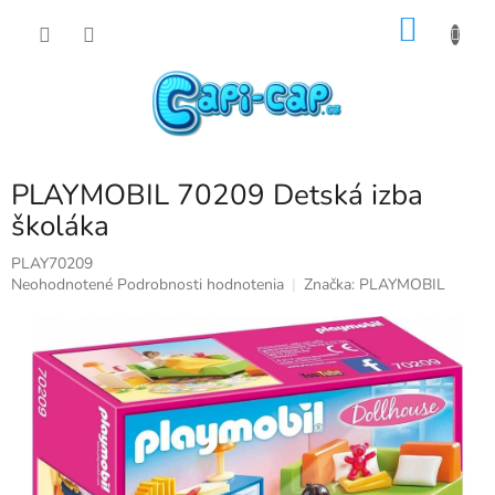
Prejsť
NÁKU
na
obsah
KOŠÍK
PLAYMOBIL 70209 Detská izba
školáka
PLAY70209
Priemerné
Neohodnotené
Podrobnosti hodnotenia
Značka:
PLAYMOBIL
hodnotenie
produktu
je
0,0
z
5
hviezdičiek.