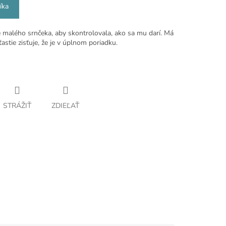
íka
e malého srnčeka, aby skontrolovala, ako sa mu darí. Má
ťastie zisťuje, že je v úplnom poriadku.
STRÁŽIŤ
ZDIEĽAŤ