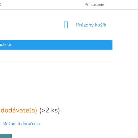
DAJOV
Prihlásenie
NÁKUPNÝ
Prázdny košík
KOŠÍK
bchodu
 dodávateľa)
(>2 ks)
Možnosti doručenia