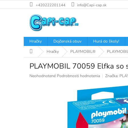
Prejsť
+420222201144
info@Capi-cap.sk
na
obsah
Hračky
Dojčenská obuv
Hurá do školy!
Domov
Hračky
PLAYMOBIL®
PLAYMOBIL 
PLAYMOBIL 70059 Elfka so 
Priemerné
Neohodnotené
Podrobnosti hodnotenia
Značka:
PLA
hodnotenie
produktu
je
0,0
z
5
hviezdičiek.