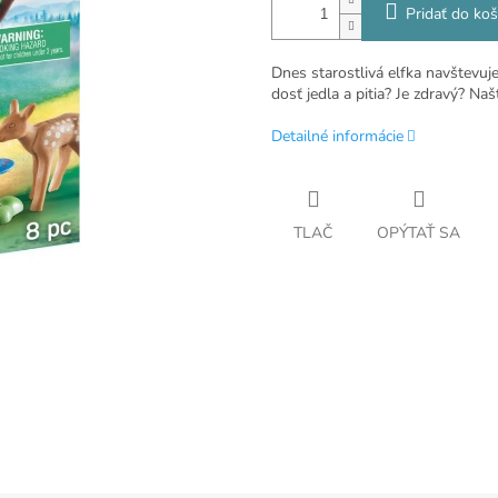
Pridať do koš
Dnes starostlivá elfka navštevuj
dosť jedla a pitia? Je zdravý? Naš
Detailné informácie
TLAČ
OPÝTAŤ SA