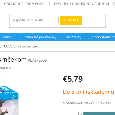
OBCHODNÉ PODMIENKY
PODMIENKY OCHRANY OSOBNÝCH Ú
HĽADAŤ
Témy
Obchodné podmienky
Kontakty
Hodnotenie o
70059 Elfka so srnčekom
srnčekom
PLAY70059
YMOBIL
€5,79
Jednotková
Do 3 dní (skladom u
cena:
Môžeme doručiť do:
12.8.2026