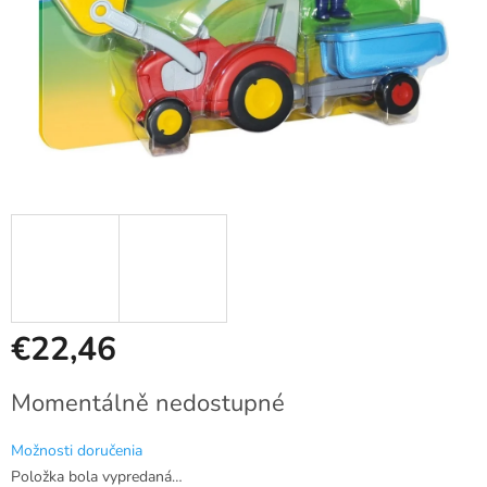
€22,46
Jednotková
Momentálně nedostupné
cena:
Možnosti doručenia
Položka bola vypredaná…