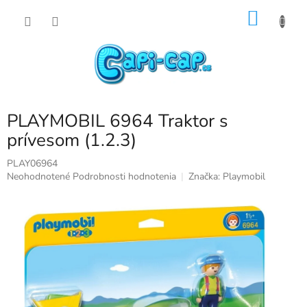
Prejsť
NÁKU
na
obsah
KOŠÍK
PLAYMOBIL 6964 Traktor s
prívesom (1.2.3)
PLAY06964
Priemerné
Neohodnotené
Podrobnosti hodnotenia
Značka:
Playmobil
hodnotenie
produktu
je
0,0
z
5
hviezdičiek.