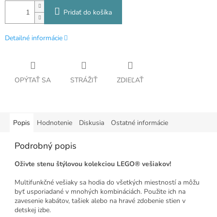
Pridať do košíka
Detailné informácie
OPÝTAŤ SA
STRÁŽIŤ
ZDIEĽAŤ
Popis
Hodnotenie
Diskusia
Ostatné informácie
Podrobný popis
Oživte stenu štýlovou kolekciou LEGO® vešiakov!
Multifunkčné vešiaky sa hodia do všetkých miestností a môžu
byť usporiadané v mnohých kombináciách. Použite ich na
zavesenie kabátov, tašiek alebo na hravé zdobenie stien v
detskej izbe.