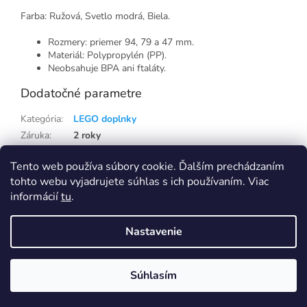
Farba: Ružová, Svetlo modrá, Biela.
Rozmery: priemer 94, 79 a 47 mm.
Materiál: Polypropylén (PP).
Neobsahuje BPA ani ftaláty.
Dodatočné parametre
Kategória
:
LEGO doplnky
Záruka
:
2 roky
Hmotnosť
:
0.21 kg
Tento web používa súbory cookie. Ďalším prechádzaním
EAN
:
5711938031862
tohto webu vyjadrujete súhlas s ich používaním. Viac
informácií
tu
.
Z
á
Nastavenie
p
Vytvoril Shoptet
Eshop na samostatné doméně Capi-cap.sk ukončujeme, nákup i pro
Slovensko přesunujeme na doménu Capi-cap.cz
ä
Ceny, dopravy ani nic jiného se pro vás nemění, naopak se rozšíří
t
sortiment. Pokud máte na SK eshopu věrnostní slevu, napište nám a
Súhlasím
Copyright 2026
Capi-cap.sk
. Všetky práva vyhradené.
i
zaktivujeme vám ji i na CZ shopu Capi-cap.cz
e