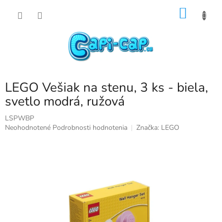
Prejsť
NÁKU
na
obsah
KOŠÍK
LEGO Vešiak na stenu, 3 ks - biela,
svetlo modrá, ružová
LSPWBP
Priemerné
Neohodnotené
Podrobnosti hodnotenia
Značka:
LEGO
hodnotenie
produktu
je
0,0
z
5
hviezdičiek.