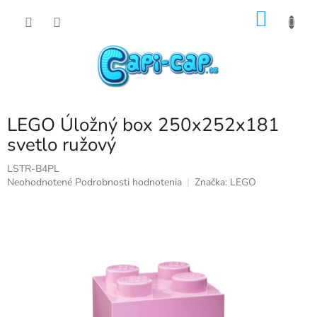
Prejsť
NÁKU
na
obsah
KOŠÍK
LEGO Úložný box 250x252x181
svetlo ružový
LSTR-B4PL
Priemerné
Neohodnotené
Podrobnosti hodnotenia
Značka:
LEGO
hodnotenie
produktu
je
0,0
z
5
hviezdičiek.