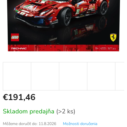
€191,46
Jednotková
Skladom predajňa
(>2 ks)
cena:
Môžeme doručiť do:
11.8.2026
Možnosti doručenia