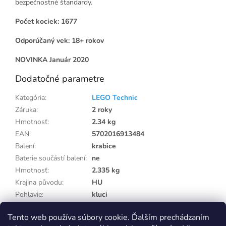
bezpečnostné štandardy.
Počet kociek: 1677
Odporúčaný vek: 18+ rokov
NOVINKA Január 2020
Dodatočné parametre
Kategória
:
LEGO Technic
Záruka
:
2 roky
Hmotnosť
:
2.34 kg
EAN
:
5702016913484
Balení
:
krabice
Baterie součástí balení
:
ne
Hmotnosť
:
2.335 kg
Krajina původu
:
HU
Pohlavie
:
kluci
Potřebuje balení
:
ne
Tento web používa súbory cookie. Ďalším prechádzaním
Vek od
:
18 roků