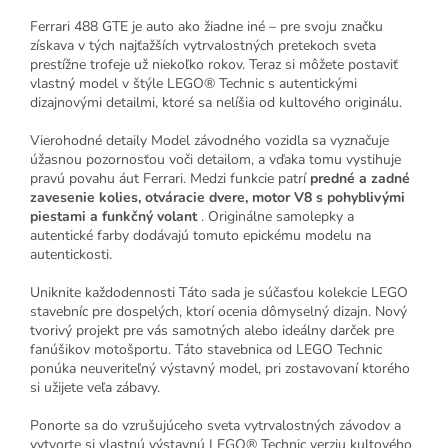
Ferrari 488 GTE je auto ako žiadne iné – pre svoju značku
získava v tých najťažších vytrvalostných pretekoch sveta
prestížne trofeje už niekoľko rokov. Teraz si môžete postaviť
vlastný model v štýle LEGO® Technic s autentickými
dizajnovými detailmi, ktoré sa nelíšia od kultového originálu.
Vierohodné detaily Model závodného vozidla sa vyznačuje
úžasnou pozornosťou voči detailom, a vďaka tomu vystihuje
pravú povahu áut Ferrari. Medzi funkcie patrí
predné a zadné
zavesenie kolies, otváracie dvere, motor V8 s pohyblivými
piestami a funkčný volant
. Originálne samolepky a
autentické farby dodávajú tomuto epickému modelu na
autentickosti.
Uniknite každodennosti Táto sada je súčasťou kolekcie LEGO
stavebníc pre dospelých, ktorí ocenia dômyselný dizajn. Nový
tvorivý projekt pre vás samotných alebo ideálny darček pre
fanúšikov motošportu. Táto stavebnica od LEGO Technic
ponúka neuveriteľný výstavný model, pri zostavovaní ktorého
si užijete veľa zábavy.
Ponorte sa do vzrušujúceho sveta vytrvalostných závodov a
vytvorte si vlastnú výstavnú LEGO® Technic verziu kultového