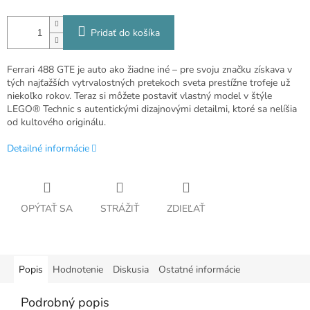
Pridať do košíka
Ferrari 488 GTE je auto ako žiadne iné – pre svoju značku získava v
tých najťažších vytrvalostných pretekoch sveta prestížne trofeje už
niekoľko rokov. Teraz si môžete postaviť vlastný model v štýle
LEGO® Technic s autentickými dizajnovými detailmi, ktoré sa nelíšia
od kultového originálu.
Detailné informácie
OPÝTAŤ SA
STRÁŽIŤ
ZDIEĽAŤ
Popis
Hodnotenie
Diskusia
Ostatné informácie
Podrobný popis