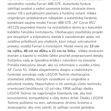
závodného vozidla Ferrari 488 GTE. Autentické funkcie
zahŕňajú predné a zadné zavesenie kolies, otváracie dvere,
motor V8 s pohyblivými piestami a funkčný volant. Vďaka
originálnym pretekárskym nálepkám a autentickej farebnej
kombinácii zaujme model Ferrari 488 GTE „AF Corse #51”
(42125) popredné miesto na vystaviteľovi doma aj v kancelárii
každého fanúšika motošportu. Obohacujúci staviteľský projekt
pre dospelých a inšpiratívny darček k narodeninám alebo iné
zvláštne príležitosti pre všetkých, ktorí milujú vytrvalostné
preteky, vozidlá Ferrari a motošport. Model meria cez
13 cm
na výšku, 48 cm na dĺžku a 21 cm na šírku
. Vďaka otváracím
dverám a kapote si môžete ľahko prezrieť prepracované detaily.
Súčasťou sady je špeciálna knižka s návodom na stavanie.
Prináša exkluzívny obsah, ako sú informácie o vozidle a tíme
AF Corse 51. Vďaka elegantnému dizajnu a realistickým
funkciám ponúkajú sady LEGO® Technic obohacujúce
staviteľské zážitky, ktorých výsledkom sú originálne a
pôsobivé modely. Nepochybne si ich zamilujú všetci technicky
orientovaní fanúšikovia. Už od roku 1958 spĺňajú dieliky
LEGO® Technic tie najprísnejšie štandardy tak, aby boli
konzistentné, kompatibilné a vždy dobre držali. Dieliky LEGO®
Technic púšťame na zem, zahrievame, drvíme, krútime a
analyzujeme, aby sme zaistili, že spĺňajú vysoké globálne