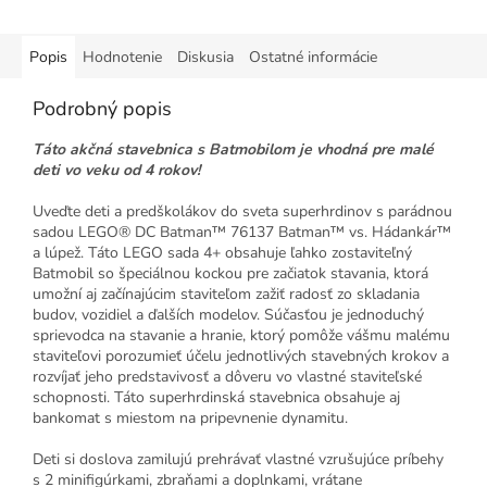
Popis
Hodnotenie
Diskusia
Ostatné informácie
Podrobný popis
Táto akčná stavebnica s Batmobilom je vhodná pre malé
deti vo veku od 4 rokov!
Uveďte deti a predškolákov do sveta superhrdinov s parádnou
sadou LEGO® DC Batman™ 76137 Batman™ vs. Hádankár™
a lúpež. Táto LEGO sada 4+ obsahuje ľahko zostaviteľný
Batmobil so špeciálnou kockou pre začiatok stavania, ktorá
umožní aj začínajúcim staviteľom zažiť radosť zo skladania
budov, vozidiel a ďalších modelov. Súčasťou je jednoduchý
sprievodca na stavanie a hranie, ktorý pomôže vášmu malému
staviteľovi porozumieť účelu jednotlivých stavebných krokov a
rozvíjať jeho predstavivosť a dôveru vo vlastné staviteľské
schopnosti. Táto superhrdinská stavebnica obsahuje aj
bankomat s miestom na pripevnenie dynamitu.
Deti si doslova zamilujú prehrávať vlastné vzrušujúce príbehy
s 2 minifigúrkami, zbraňami a doplnkami, vrátane