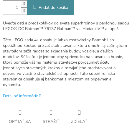
Pridať do košíka
Uveďte deti a predškolákov do sveta superhrdinov s parádnou sadou
LEGO® DC Batman™ 76137 Batman™ vs. Hádankár™ a lúpež.
Táto LEGO sada 4+ obsahuje ľahko zostaviteľný Batmobil so
špeciálnou kockou pre začiatok stavania, ktorá umožní aj začínajúcim
staviteľom zažiť radosť zo skladania budov, vozidiel a ďalších
modelov. Súčasťou je jednoduchý sprievodca na stavanie a hranie,
ktorý pomôže vášmu malému staviteľovi porozumieť účelu
jednotlivých stavebných krokov a rozvíjať jeho predstavivosť a
dôveru vo vlastné staviteľské schopnosti. Táto superhrdinská
stavebnica obsahuje aj bankomat s miestom na pripevnenie
dynamitu.
Detailné informácie
OPÝTAŤ SA
STRÁŽIŤ
ZDIEĽAŤ