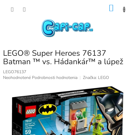
Prejsť
NÁKU
na
obsah
KOŠÍK
LEGO® Super Heroes 76137
Batman ™ vs. Hádankár™ a lúpež
LEGO76137
Priemerné
Neohodnotené
Podrobnosti hodnotenia
Značka:
LEGO
hodnotenie
produktu
je
0,0
z
5
hviezdičiek.