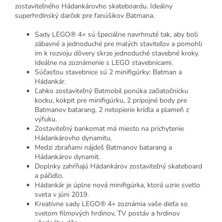
zostaviteľného Hádankárovho skateboardu. Ideálny
superhrdinský darček pre fanúšikov Batmana.
Sady LEGO® 4+ sú špeciálne navrhnuté tak, aby boli
zábavné a jednoduché pre malých staviteľov a pomohli
im k rozvoju dôvery skrze jednoduché stavebné kroky.
Ideálne na zoznámenie s LEGO stavebnicami.
Súčasťou stavebnice sú 2 minifigúrky: Batman a
Hádankár.
Ľahko zostaviteľný Batmobil ponúka začiatočnícku
kocku, kokpit pre minifigúrku, 2 prípojné body pre
Batmanov batarang, 2 netopierie krídla a plameň z
výfuku.
Zostaviteľný bankomat má miesto na prichytenie
Hádankárovho dynamitu.
Medzi zbraňami nájdeš Batmanov batarang a
Hádankárov dynamit.
Doplnky zahŕňajú Hádankárov zostaviteľný skateboard
a páčidlo.
Hádankár je úplne nová minifigúrka, ktorá uzrie svetlo
sveta v júni 2019.
Kreatívne sady LEGO® 4+ zoznámia vaše dieťa so
svetom filmových hrdinov, TV postáv a hrdinov