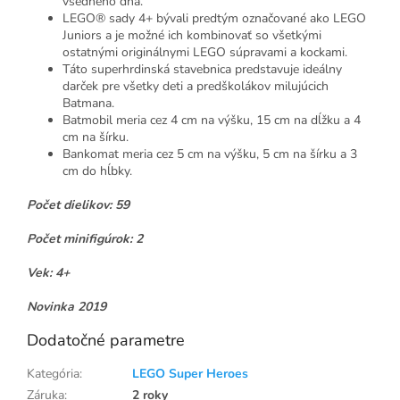
všedného dňa.
LEGO® sady 4+ bývali predtým označované ako LEGO
Juniors a je možné ich kombinovať so všetkými
ostatnými originálnymi LEGO súpravami a kockami.
Táto superhrdinská stavebnica predstavuje ideálny
darček pre všetky deti a predškolákov milujúcich
Batmana.
Batmobil meria cez 4 cm na výšku, 15 cm na dĺžku a 4
cm na šírku.
Bankomat meria cez 5 cm na výšku, 5 cm na šírku a 3
cm do hĺbky.
Počet dielikov: 59
Počet minifigúrok: 2
Vek: 4+
Novinka 2019
Dodatočné parametre
Kategória
:
LEGO Super Heroes
Záruka
:
2 roky