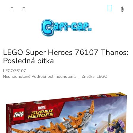
Prejsť
NÁKU
na
obsah
KOŠÍK
LEGO Super Heroes 76107 Thanos:
Posledná bitka
LEGO76107
Priemerné
Neohodnotené
Podrobnosti hodnotenia
Značka:
LEGO
hodnotenie
produktu
je
0,0
z
5
hviezdičiek.