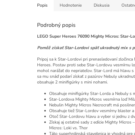
Popis
Hodnotenie
Diskusia
Ostatn
Podrobný popis
LEGO Super Heroes 76090 Mighty Micros: Star-Lo
Pomôž získať Star-Lordovi späť ukradnutý mix s p
Pripoj sa k Star-Lordovi pri prenasledovaní zločin
Heroes. Postav proti sebe Star-Lordovu vesmírnu loď
mohol narážať do nepriateľov. Star-Lord má hlavu 
sa mu snáď podarí získať z pazúrov Nebuly ukradnut
obsahuje 2 minifigúrky s mini nohami.
Obsahuje minifigúrky Star-Lorda a Nebuly s 
Star-Lordova Mighty Micros vesmírna loď Mila
Nebulin Mighty Micros Necrocraft má posilnen
Obsahuje tiež Star-Lordov vesmírny blaster a
Otoč Star-Lordovu hlavu a vyber si jednu z dv
Získaj aj ostatné sady z edície Mighty Micro
Micros: Loki vs. Thor
Táto superhrdinská stavebnica je vhodná pre d