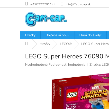
Prejsť
+420222201144
info@Capi-cap.sk
na
obsah
Hračky
Dojčenská obuv
Hurá do školy!
Domov
Hračky
LEGO®
LEGO Super Hero
LEGO Super Heroes 76090 Mig
Priemerné
Neohodnotené
Podrobnosti hodnotenia
Značka:
LEG
hodnotenie
produktu
je
0,0
z
5
hviezdičiek.