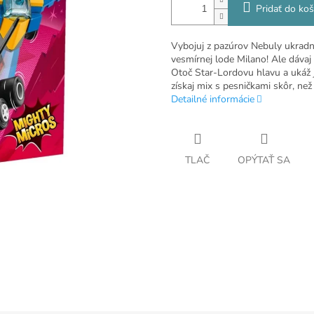
Pridať do koš
Vybojuj z pazúrov Nebuly ukradn
vesmírnej lode Milano! Ale dávaj 
Otoč Star-Lordovu hlavu a ukáž
získaj mix s pesničkami skôr, než
Detailné informácie
TLAČ
OPÝTAŤ SA