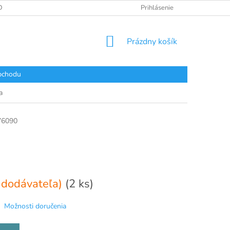
DAJOV
Prihlásenie
NÁKUPNÝ
Prázdny košík
KOŠÍK
bchodu
a
6090
 dodávateľa)
(2 ks)
Možnosti doručenia