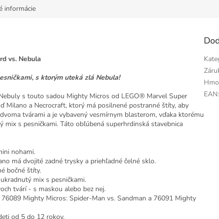
é informácie
Dod
rd vs. Nebula
Kate
Záru
esničkami, s ktorým uteká zlá Nebula!
Hmo
EAN
ca Nebuly s touto sadou Mighty Micros od LEGO® Marvel Super
 Milano a Necrocraft, ktorý má posilnené postranné štíty, aby
s dvoma tvárami a je vybavený vesmírnym blasterom, vďaka ktorému
ý mix s pesničkami. Táto obľúbená superhrdinská stavebnica
mini nohami.
no má dvojité zadné trysky a priehľadné čelné sklo.
é bočné štíty.
 ukradnutý mix s pesničkami.
och tvárí - s maskou alebo bez nej.
s – 76089 Mighty Micros: Spider-Man vs. Sandman a 76091 Mighty
eti od 5 do 12 rokov.