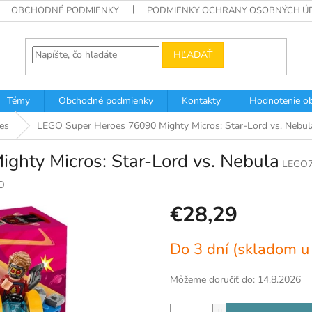
OBCHODNÉ PODMIENKY
PODMIENKY OCHRANY OSOBNÝCH Ú
HĽADAŤ
Témy
Obchodné podmienky
Kontakty
Hodnotenie o
es
LEGO Super Heroes 76090 Mighty Micros: Star-Lord vs. Nebul
hty Micros: Star-Lord vs. Nebula
LEGO7
O
€28,29
Jednotková
Do 3 dní (skladom u
cena:
Môžeme doručiť do:
14.8.2026