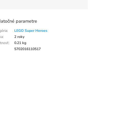
atočné parametre
gória
:
LEGO Super Heroes
ka
:
2 roky
tnosť
:
0.21 kg
:
5702016110517