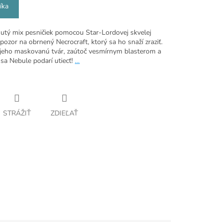
íka
utý mix pesničiek pomocou Star-Lordovej skvelej
pozor na obrnený Necrocraft, ktorý sa ho snaží zraziť.
 jeho maskovanú tvár, zaútoč vesmírnym blasterom a
 sa Nebule podarí utiecť!
…
STRÁŽIŤ
ZDIEĽAŤ