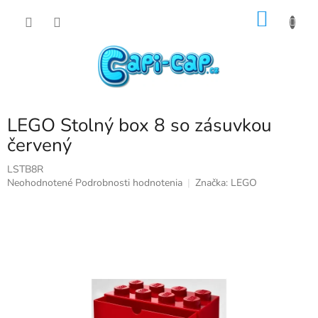
Prejsť
NÁKU
na
obsah
KOŠÍK
LEGO Stolný box 8 so zásuvkou
červený
LSTB8R
Priemerné
Neohodnotené
Podrobnosti hodnotenia
Značka:
LEGO
hodnotenie
produktu
je
0,0
z
5
hviezdičiek.