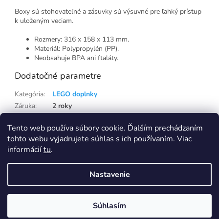
Boxy sú stohovateľné a zásuvky sú výsuvné pre ľahký prístup
k uloženým veciam.
Rozmery: 316 x 158 x 113 mm.
Materiál: Polypropylén (PP).
Neobsahuje BPA ani ftaláty.
Dodatočné parametre
Kategória
:
LEGO doplnky
Záruka
:
2 roky
Hmotnosť
:
0.21 kg
Tento web používa súbory cookie. Ďalším prechádzaním
EAN
:
5711938032012
tohto webu vyjadrujete súhlas s ich používaním. Viac
informácií
tu
.
Z
á
Nastavenie
p
Vytvoril Shoptet
Eshop na samostatné doméně Capi-cap.sk ukončujeme, nákup i pro
Slovensko přesunujeme na doménu Capi-cap.cz
ä
Ceny, dopravy ani nic jiného se pro vás nemění, naopak se rozšíří
t
sortiment. Pokud máte na SK eshopu věrnostní slevu, napište nám a
Súhlasím
Copyright 2026
Capi-cap.sk
. Všetky práva vyhradené.
i
zaktivujeme vám ji i na CZ shopu Capi-cap.cz