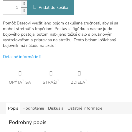
Pridať do košíka
Pomôž Bazeovi využiť jeho bojom oskúšané zručnosti, aby si sa
mohol stretnúť s Impériom! Postav si figúrku a nastav ju do
bojového postoja, potom nabi jeho ťažké dialo s pružinovým
vystreľovačom a priprav sa na streľbu. Tento bitkami ošľahaný
bojovník má náladu na akciu!
Detailné informácie
OPÝTAŤ SA
STRÁŽIŤ
ZDIEĽAŤ
Popis
Hodnotenie
Diskusia
Ostatné informácie
Podrobný popis