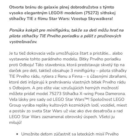
Otvorte bránu do galaxie plnej dobrodružstva s týmto
vysoko elegantným LEGO® modelom (75272) sithskej
stíhačky TIE z filmu Star Wars: Vzostup Skywalkera!
Ponúka kokpit pre minifigúrku, takže sa deti môžu hrať na
pilota stíhačky TIE Prvého poriadku a páliť z pružinových
vystreľovačov.
Je tu tiež dokovacia veža umožňujúca štart a pristátie… alebo
vystavenie tohto parádneho modelu. Bitky Prvého poriadku
proti Odboju! Táto stavebnica, ktorá predstavuje skvelý tip na
darček pre deti, taktiež obsahuje 3 minifigúrky – pilota stíhačky
TIE Prvého rádu, rytiera z Renu a Finna – s úžasnými zbraňami,
ktoré deti inšpirujú k prehrávaniu vlastných bitiek Prvého rádu
s Odbojom. A pre ešte viac vzrušujúcich herných možností
môžete pridať model 75273 Stíhačka X-wing Poea Damerona.
Veľa lásky pre sady od LEGO Star Wars™! Spoločnosť LEGO
Group vyrába repliky kultových kozmických lodí, vozidiel, miest
a postáv zo sveta Star Wars už viac ako dve desaťročia a rad
LEGO Star Wars zaznamenal obrovský úspech. Všetci ju
milujú!
Umožnite deťom zúčastniť sa leteckých misií Prvého