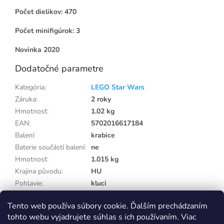
Počet dielikov: 470
Počet minifigúrok: 3
Novinka 2020
Dodatočné parametre
Kategória
:
LEGO Star Wars
Záruka
:
2 roky
Hmotnosť
:
1.02 kg
EAN
:
5702016617184
Balení
:
krabice
Baterie součástí balení
:
ne
Hmotnosť
:
1.015 kg
Krajina původu
:
HU
Pohlavie
:
kluci
Potřebuje balení
:
ne
Tento web používa súbory cookie. Ďalším prechádzaním
Vek od
:
9 roků
tohto webu vyjadrujete súhlas s ich používaním. Viac