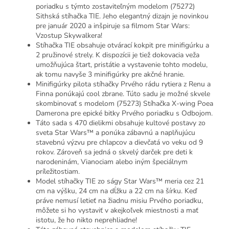
poriadku s týmto zostaviteľným modelom (75272)
Sithská stíhačka TIE. Jeho elegantný dizajn je novinkou
pre január 2020 a inšpiruje sa filmom Star Wars:
Vzostup Skywalkera!
Stíhačka TIE obsahuje otvárací kokpit pre minifigúrku a
2 pružinové strely. K dispozícii je tiež dokovacia veža
umožňujúca štart, pristátie a vystavenie tohto modelu,
ak tomu navyše 3 minifigúrky pre akčné hranie.
Minifigúrky pilota stíhačky Prvého rádu rytiera z Renu a
Finna ponúkajú cool zbrane. Túto sadu je možné skvele
skombinovať s modelom (75273) Stíhačka X-wing Poea
Damerona pre epické bitky Prvého poriadku s Odbojom.
Táto sada s 470 dielikmi obsahuje kultové postavy zo
sveta Star Wars™ a ponúka zábavnú a naplňujúcu
stavebnú výzvu pre chlapcov a dievčatá vo veku od 9
rokov. Zároveň sa jedná o skvelý darček pre deti k
narodeninám, Vianociam alebo iným špeciálnym
príležitostiam.
Model stíhačky TIE zo ságy Star Wars™ meria cez 21
cm na výšku, 24 cm na dĺžku a 22 cm na šírku. Keď
práve nemusí letieť na žiadnu misiu Prvého poriadku,
môžete si ho vystaviť v akejkoľvek miestnosti a mať
istotu, že ho nikto neprehliadne!