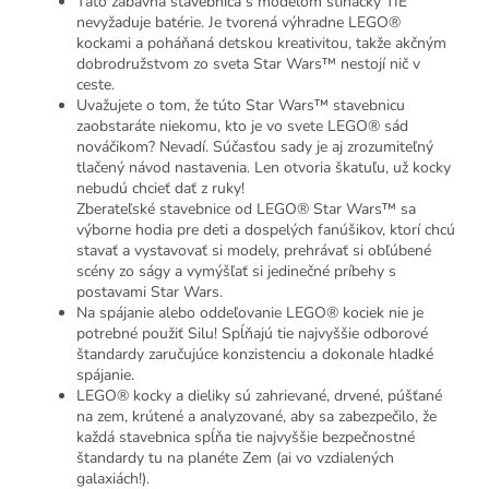
Táto zábavná stavebnica s modelom stíhačky TIE
nevyžaduje batérie. Je tvorená výhradne LEGO®
kockami a poháňaná detskou kreativitou, takže akčným
dobrodružstvom zo sveta Star Wars™ nestojí nič v
ceste.
Uvažujete o tom, že túto Star Wars™ stavebnicu
zaobstaráte niekomu, kto je vo svete LEGO® sád
nováčikom? Nevadí. Súčasťou sady je aj zrozumiteľný
tlačený návod nastavenia. Len otvoria škatuľu, už kocky
nebudú chcieť dať z ruky!
Zberateľské stavebnice od LEGO® Star Wars™ sa
výborne hodia pre deti a dospelých fanúšikov, ktorí chcú
stavať a vystavovať si modely, prehrávať si obľúbené
scény zo ságy a vymýšľať si jedinečné príbehy s
postavami Star Wars.
Na spájanie alebo oddeľovanie LEGO® kociek nie je
potrebné použiť Silu! Spĺňajú tie najvyššie odborové
štandardy zaručujúce konzistenciu a dokonale hladké
spájanie.
LEGO® kocky a dieliky sú zahrievané, drvené, púšťané
na zem, krútené a analyzované, aby sa zabezpečilo, že
každá stavebnica spĺňa tie najvyššie bezpečnostné
štandardy tu na planéte Zem (ai vo vzdialených
galaxiách!).