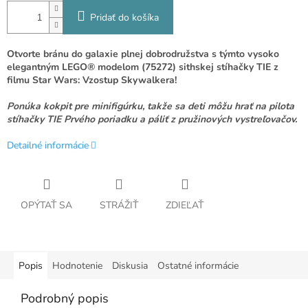
Pridať do košíka
Otvorte bránu do galaxie plnej dobrodružstva s týmto vysoko
elegantným LEGO® modelom (75272) sithskej stíhačky TIE z
filmu Star Wars: Vzostup Skywalkera!
Ponúka kokpit pre minifigúrku, takže sa deti môžu hrať na pilota
stíhačky TIE Prvého poriadku a páliť z pružinových vystreľovačov.
Detailné informácie
OPÝTAŤ SA
STRÁŽIŤ
ZDIEĽAŤ
Popis
Hodnotenie
Diskusia
Ostatné informácie
Podrobný popis