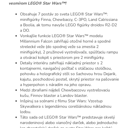
vesmírom LEGO® Star Wars™!
Obsahuje 7 postáv zo sveta LEGO® Star Wars™:
minifigúrky Finna, Chewbaccy, C-3PO, Land Calrissiana
a Boolia, ak tomu navyše LEGO figúrky droidov R2-D2
a DO.
Vonkajšie funkcie LEGO® Star Wars™ modelu
Millennium Falcon zahŕňajú otočné horné a spodné
strelecké veže (do spodnej veže sa zmestia 2
minifigúrky), 2 pružinové vystreľovače, spúšťaciu rampu
a otvárací kokpit s priestorom pre 2 minifigúrky.
Detaily interiéru zahŕňajú nákladný priestor s 2
kontajnermi, navigačný počítač s otáčacou stoličkou,
pohovku a holografický stôl so šachovou hrou Dejarik,
kajutu, poschodovú posteľ, skrytý priestor na pašovanie
a hyperpohon s náradím na jeho opravu.
Medzi zbraňami nájdeš Chewbaccovu vystreľovaciu
kušu, Finnov blaster a Landov blaster.
Inšpiruj sa scénami z filmu Star Wars: Vzostup
Skywalkera s legendárnou corelliánskou nákladnou
loďou.
Táto sada od LEGO® Star Wars™ predstavuje skvelý
narodeninový alebo vianočný darček, alebo jednoducho