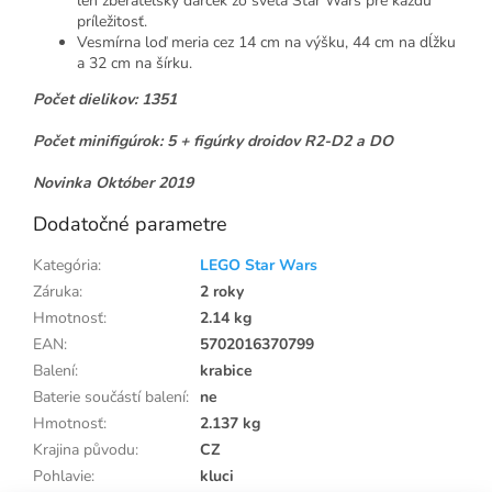
len zberateľský darček zo sveta Star Wars pre každú
príležitosť.
Vesmírna loď meria cez 14 cm na výšku, 44 cm na dĺžku
a 32 cm na šírku.
Počet dielikov: 1351
Počet minifigúrok: 5 + figúrky droidov R2-D2 a DO
Novinka Október 2019
Dodatočné parametre
Kategória
:
LEGO Star Wars
Záruka
:
2 roky
Hmotnosť
:
2.14 kg
EAN
:
5702016370799
Balení
:
krabice
Baterie součástí balení
:
ne
Hmotnosť
:
2.137 kg
Krajina původu
:
CZ
Pohlavie
:
kluci