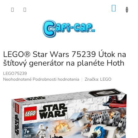
Prejsť
NÁKU
na
obsah
KOŠÍK
LEGO® Star Wars 75239 Útok na
štítový generátor na planéte Hoth
LEGO75239
Priemerné
Neohodnotené
Podrobnosti hodnotenia
Značka:
LEGO
hodnotenie
produktu
je
0,0
z
5
hviezdičiek.