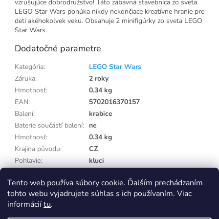
vzrušujúce dobrodružstvo! Táto zábavná stavebnica zo sveta
LEGO Star Wars ponúka nikdy nekončiace kreatívne hranie pre
deti akéhokoľvek veku. Obsahuje 2 minifigúrky zo sveta LEGO
Star Wars.
Dodatočné parametre
Kategória
:
LEGO Star Wars
Záruka
:
2 roky
Hmotnosť
:
0.34 kg
EAN
:
5702016370157
Balení
:
krabice
Baterie součástí balení
:
ne
Hmotnosť
:
0.34 kg
Krajina původu
:
CZ
Pohlavie
:
kluci
Potřebuje balení
:
ne
Tento web používa súbory cookie. Ďalším prechádzaním
Vek od
:
7 roků
tohto webu vyjadrujete súhlas s ich používaním. Viac
informácií
tu
.
Z