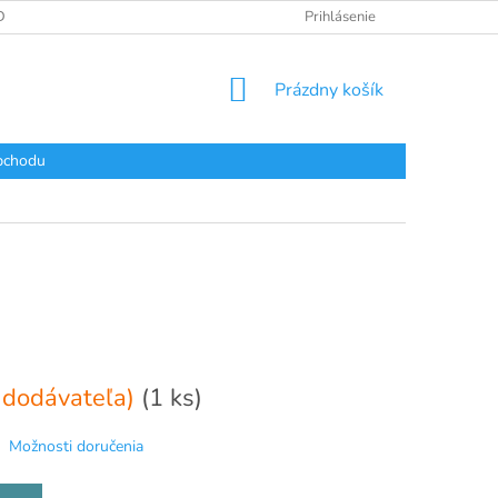
DAJOV
Prihlásenie
NÁKUPNÝ
Prázdny košík
KOŠÍK
bchodu
 dodávateľa)
(1 ks)
Možnosti doručenia