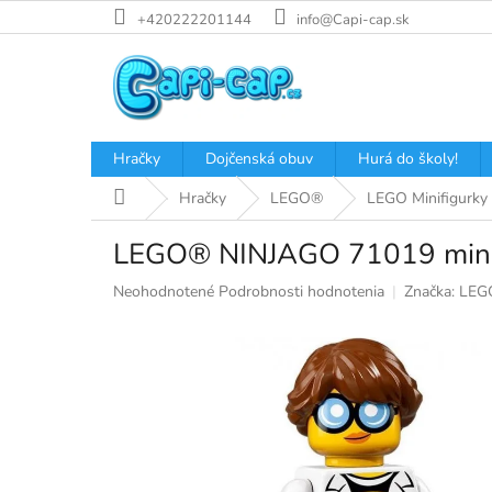
Prejsť
+420222201144
info@Capi-cap.sk
na
obsah
Hračky
Dojčenská obuv
Hurá do školy!
Domov
Hračky
LEGO®
LEGO Minifigurky
LEGO® NINJAGO 71019 minif
Priemerné
Neohodnotené
Podrobnosti hodnotenia
Značka:
LEG
hodnotenie
produktu
je
0,0
z
5
hviezdičiek.