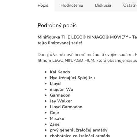
Popis
Hodnotenie
Diskusia
Ostatn
Podrobný popis
Minifigúrka THE LEGO® NINJAGO® MOVIE™ -
Te
tejto limitovanej série!
Dodaj úžasné nové herné možnosti svojim sadám L
filmom LEGO NINJAGO FILM, ktorá obsahuje nasledu
Kai Kendo
Nya trénujúci Spinjitzu
Lloyd
majster Wu
Garmadon
Jay Walker
Lloyd Garmadon
Cole
Misako
Zane
prvý generál žraločej armády
chobotnice zo žraločej armády