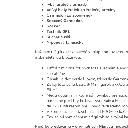
rybár žraločia armády
Veľký biely žralok zo žraločej armády
Garmadon zo spomienok
Sopečný Garmadon
Rocker
Technik GPL
Kuchár sushi
N-popová fanúšička
Každá minifigúrka je zabalená v tajuplnom uzavret
a zberateľskou brožúrkou.
Každá z minifigúrok vychádza s jedným alebo
zberateľov.
Obsahuje dve verzie Lloyda, tri verzie Garmad
Získaj túto sériu LEGO® Minifigúrok a vytvár
FILM!
Medzi doplnkami, ktoré sú novinkou pre augus
parochne pre Lloyda, Jaya, Nyu, Kaie a Misako
de 2x3 s nákresom pre Lloydova dračieho rob
V kombinácii so stavebnicami LEGO® získaš e
Bav sa pri vymieňaní minifigúrok so svojimi k
Figúrky predávame v originálnych NEnastrihnutýc