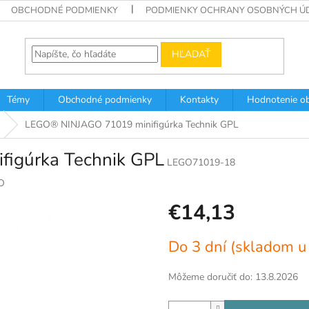
OBCHODNÉ PODMIENKY
PODMIENKY OCHRANY OSOBNÝCH Ú
HĽADAŤ
Témy
Obchodné podmienky
Kontakty
Hodnotenie o
LEGO® NINJAGO 71019 minifigúrka Technik GPL
igúrka Technik GPL
LEGO71019-18
O
€14,13
Jednotková
Do 3 dní (skladom u
cena:
Môžeme doručiť do:
13.8.2026