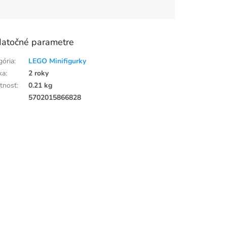
atočné parametre
gória
:
LEGO Minifigurky
ka
:
2 roky
tnosť
:
0.21 kg
:
5702015866828