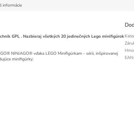
é informácie
Dod
Kate
chnik GPL
. Nazbieraj všetkých 20 jedinečných Lego minifigúrok
Záru
Hmo
EGO® NINJAGO® vďaka LEGO Minifigúrkam - sérii, inšpirovanej
EAN
júce minifigúrky: