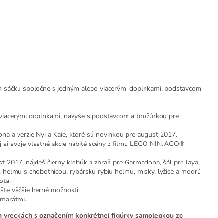
om sáčku spoločne s jedným alebo viacerými doplnkami, podstavcom
 viacerými doplnkami, navyše s podstavcom a brožúrkou pre
ona a verzie Nyi a Kaie, ktoré sú novinkou pre august 2017.
aj si svoje vlastné akcie nabité scény z filmu LEGO NINJAGO®
t 2017, nájdeš čierny klobúk a zbraň pre Garmadona, šál pre Jaya,
, helmu s chobotnicou, rybársku rybiu helmu, misky, lyžice a modrú
ota.
šte väčšie herné možnosti.
amarátmi.
h vreckách s označením konkrétnej figúrky samolepkou zo