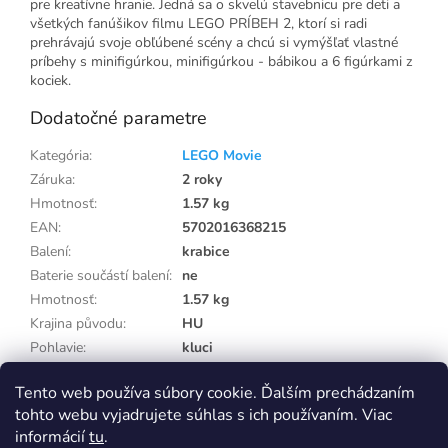
pre kreatívne hranie. Jedná sa o skvelú stavebnicu pre deti a
všetkých fanúšikov filmu LEGO PRÍBEH 2, ktorí si radi
prehrávajú svoje obľúbené scény a chcú si vymýšľať vlastné
príbehy s minifigúrkou, minifigúrkou - bábikou a 6 figúrkami z
kociek.
Dodatočné parametre
Kategória
:
LEGO Movie
Záruka
:
2 roky
Hmotnosť
:
1.57 kg
EAN
:
5702016368215
Balení
:
krabice
Baterie součástí balení
:
ne
Hmotnosť
:
1.57 kg
Krajina původu
:
HU
Pohlavie
:
kluci
Potřebuje balení
:
ne
Tento web používa súbory cookie. Ďalším prechádzaním
Vek od
:
9 roků
tohto webu vyjadrujete súhlas s ich používaním. Viac
informácií
tu
.