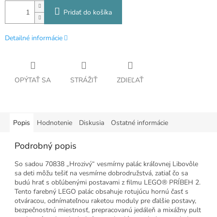
Pridať do košíka
Detailné informácie
OPÝTAŤ SA
STRÁŽIŤ
ZDIEĽAŤ
Popis
Hodnotenie
Diskusia
Ostatné informácie
Podrobný popis
So sadou 70838 „Hrozivý“ vesmírny palác kráľovnej Libovôle
sa deti môžu tešiť na vesmírne dobrodružstvá, zatiaľ čo sa
budú hrať s obľúbenými postavami z filmu LEGO® PRÍBEH 2.
Tento farebný LEGO palác obsahuje rotujúcu hornú časť s
otváracou, odnímateľnou raketou moduly pre ďalšie postavy,
bezpečnostnú miestnosť, prepracovanú jedáleň a mixážny pult