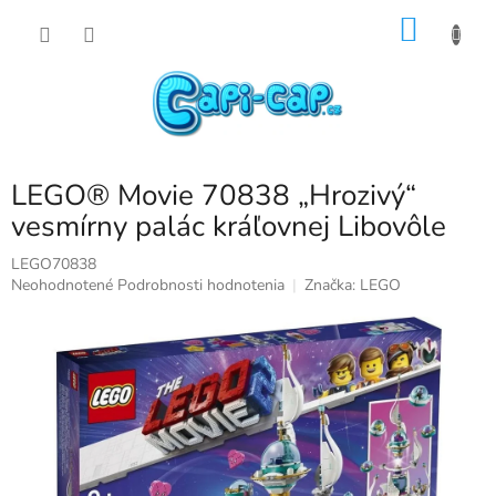
Prejsť
NÁKU
na
obsah
KOŠÍK
LEGO® Movie 70838 „Hrozivý“
vesmírny palác kráľovnej Libovôle
LEGO70838
Priemerné
Neohodnotené
Podrobnosti hodnotenia
Značka:
LEGO
hodnotenie
produktu
je
0,0
z
5
hviezdičiek.