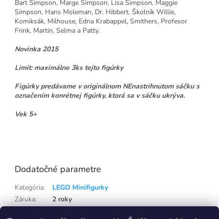
Bart Simpson, Marge Simpson, Lisa Simpson, Maggie
Simpson, Hans Moleman, Dr. Hibbert, Školník Willie,
Komiksák, Milhouse, Edna Krabappel, Smithers, Profesor
Frink, Martin, Selma a Patty.
Novinka 2015
Limit: maximálne 3ks tejto figúrky
Figúrky predávame v originálnom NEnastrihnutom sáčku s
označením konrétnej figúrky, ktorá sa v sáčku ukrýva.
Vek 5+
lego71009
Dodatočné parametre
Kategória
:
LEGO Minifigurky
Záruka
:
2 roky
Hmotnosť
:
0.21 kg