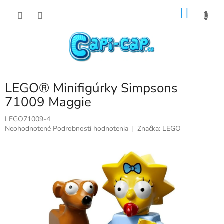
Prejsť
NÁKU
na
obsah
KOŠÍK
LEGO® Minifigúrky Simpsons
71009 Maggie
LEGO71009-4
Priemerné
Neohodnotené
Podrobnosti hodnotenia
Značka:
LEGO
hodnotenie
produktu
je
0,0
z
5
hviezdičiek.