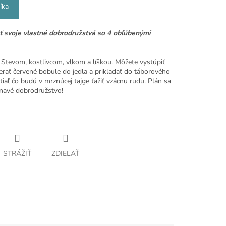
íka
ať svoje vlastné dobrodružstvá so 4 obľúbenými
o Stevom, kostlivcom, vlkom a líškou. Môžete vystúpiť
erať červené bobule do jedla a prikladať do táborového
atiaľ čo budú v mrznúcej tajge ťažiť vzácnu rudu. Plán sa
ínavé dobrodružstvo!
STRÁŽIŤ
ZDIEĽAŤ