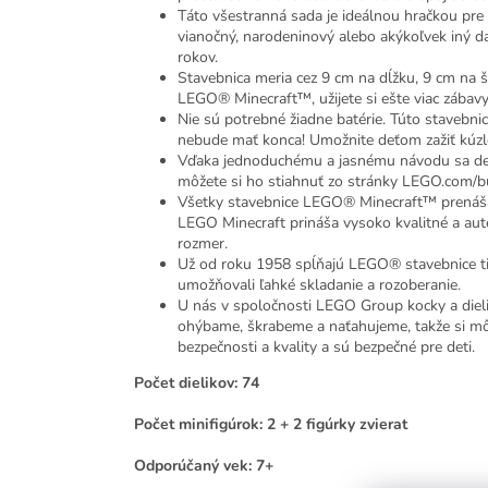
Táto všestranná sada je ideálnou hračkou pre 
vianočný, narodeninový alebo akýkoľvek iný d
rokov.
Stavebnica meria cez 9 cm na dĺžku, 9 cm na š
LEGO® Minecraft™, užijete si ešte viac zábavy
Nie sú potrebné žiadne batérie. Túto staveb
nebude mať konca! Umožnite deťom zažiť kúzlo
Vďaka jednoduchému a jasnému návodu sa deti
môžete si ho stiahnuť zo stránky LEGO.com/bu
Všetky stavebnice LEGO® Minecraft™ prenášaj
LEGO Minecraft prináša vysoko kvalitné a aut
rozmer.
Už od roku 1958 spĺňajú LEGO® stavebnice tie
umožňovali ľahké skladanie a rozoberanie.
U nás v spoločnosti LEGO Group kocky a diel
ohýbame, škrabeme a naťahujeme, takže si môžet
bezpečnosti a kvality a sú bezpečné pre deti.
Počet dielikov: 74
Počet minifigúrok: 2 + 2 figúrky zvierat
Odporúčaný vek: 7+