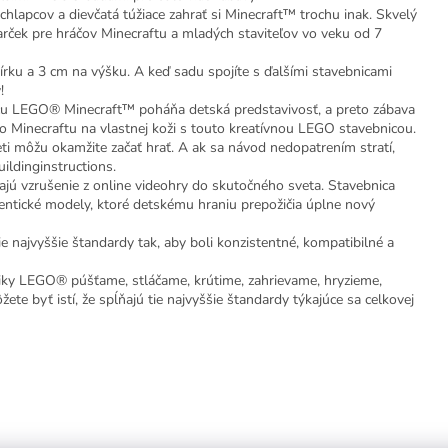
chlapcov a dievčatá túžiace zahrať si Minecraft™ trochu inak. Skvelý
arček pre hráčov Minecraftu a mladých staviteľov vo veku od 7
írku a 3 cm na výšku. A keď sadu spojíte s ďalšími stavebnicami
!
nicu LEGO® Minecraft™ poháňa detská predstavivosť, a preto zábava
 Minecraftu na vlastnej koži s touto kreatívnou LEGO stavebnicou.
 môžu okamžite začať hrať. A ak sa návod nedopatrením stratí,
ildinginstructions.
ú vzrušenie z online videohry do skutočného sveta. Stavebnica
entické modely, ktoré detskému hraniu prepožičia úplne nový
 najvyššie štandardy tak, aby boli konzistentné, kompatibilné a
iky LEGO® púšťame, stláčame, krútime, zahrievame, hryzieme,
e byť istí, že spĺňajú tie najvyššie štandardy týkajúce sa celkovej