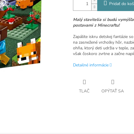
Pridať do koš
Malý stavitelia si budú vymýšľ
postavami z Minecraftu!
Zapálite iskru detskej fantázie s
na zasnežené vrcholky hôr, nazbi
ohňa, ktorý deti udržia v teple, z
však čoskoro zvrtne a začne nap
Detailné informácie
TLAČ
OPÝTAŤ SA