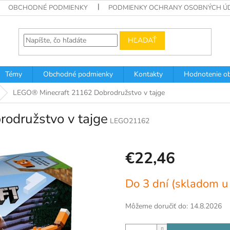
OBCHODNÉ PODMIENKY
PODMIENKY OCHRANY OSOBNÝCH Ú
HĽADAŤ
Témy
Obchodné podmienky
Kontakty
Hodnotenie o
LEGO® Minecraft 21162 Dobrodružstvo v tajge
odružstvo v tajge
LEGO21162
€22,46
Jednotková
Do 3 dní (skladom u
cena:
Môžeme doručiť do:
14.8.2026