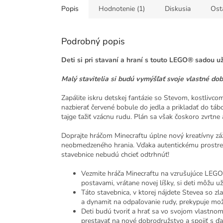
Popis
Hodnotenie (1)
Diskusia
Ost
Podrobný popis
Deti si pri stavaní a hraní s touto LEGO® sadou už
Malý stavitelia si budú vymýšľať svoje vlastné do
Zapálite iskru detskej fantázie so Stevom, kostlivco
nazbierať červené bobule do jedla a prikladať do tábo
tajge ťažiť vzácnu rudu. Plán sa však čoskoro zvrtne
Doprajte hráčom Minecraftu úplne nový kreatívny záži
neobmedzeného hrania. Vďaka autentickému prostred
stavebnice nebudú chcieť odtrhnúť!
Vezmite hráča Minecraftu na vzrušujúce LEGO
postavami, vrátane novej líšky, si deti môžu u
Táto stavebnica, v ktorej nájdete Stevea so z
a dynamit na odpaľovanie rudy, prekypuje mo
Deti budú tvoriť a hrať sa vo svojom vlastn
prestavať na nové dobrodružstvo a spojiť s ď