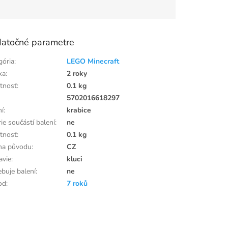
atočné parametre
gória
:
LEGO Minecraft
ka
:
2 roky
tnosť
:
0.1 kg
:
5702016618297
ní
:
krabice
ie součástí balení
:
ne
tnosť
:
0.1 kg
ina původu
:
CZ
avie
:
kluci
ebuje balení
:
ne
od
:
7 roků