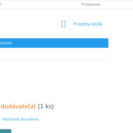
DAJOV
Prihlásenie
NÁKUPNÝ
Prázdny košík
KOŠÍK
bchodu
 dodávateľa)
(1 ks)
Možnosti doručenia