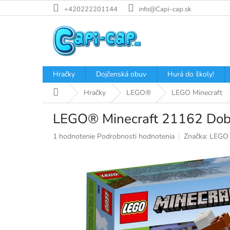
Prejsť
+420222201144
info@Capi-cap.sk
na
obsah
Hračky
Dojčenská obuv
Hurá do školy!
Domov
Hračky
LEGO®
LEGO Minecraft
LEGO® Minecraft 21162 Dobr
Priemerné
1 hodnotenie
Podrobnosti hodnotenia
Značka:
LEGO
hodnotenie
produktu
je
5,0
z
5
hviezdičiek.