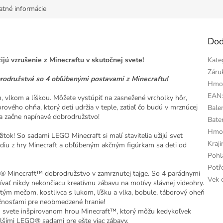
atné informácie
Dod
ijú vzrušenie z Minecraftu v skutočnej svete!
Kate
Záru
brodružstvá so 4 obľúbenými postavami z Minecraftu!
Hmo
EAN
m, vlkom a líškou. Môžete vystúpiť na zasnežené vrcholky hôr,
rového ohňa, ktorý deti udržia v teple, zatiaľ čo budú v mrznúcej
Bale
 a začne napínavé dobrodružstvo!
Bater
Hmo
tok! So sadami LEGO Minecraft si malí stavitelia užijú svet
Kraj
iu z hry Minecraft a obľúbeným akčným figúrkam sa deti od
Pohl
Potř
® Minecraft™ dobrodružstvo v zamrznutej tajge. So 4 parádnymi
Vek 
žívať nikdy nekončiacu kreatívnu zábavu na motívy slávnej videohry.
latým mečom, kostlivca s lukom, líšku a vlka, bobule, táborový oheň
žnosťami pre neobmedzené hranie!
om svete inšpirovanom hrou Minecraft™, ktorý môžu kedykoľvek
alšími LEGO® sadami pre ešte viac zábavy.