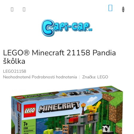
Prejsť
NÁKU
na
obsah
KOŠÍK
LEGO® Minecraft 21158 Pandia
škôlka
LEGO21158
Priemerné
Neohodnotené
Podrobnosti hodnotenia
Značka:
LEGO
hodnotenie
produktu
je
0,0
z
5
hviezdičiek.