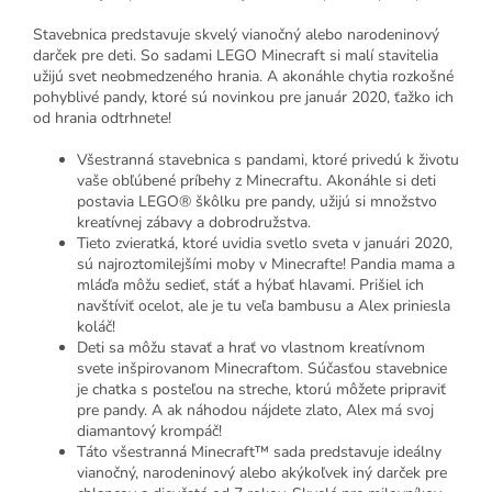
Stavebnica predstavuje skvelý vianočný alebo narodeninový
darček pre deti. So sadami LEGO Minecraft si malí stavitelia
užijú svet neobmedzeného hrania. A akonáhle chytia rozkošné
pohyblivé pandy, ktoré sú novinkou pre január 2020, ťažko ich
od hrania odtrhnete!
Všestranná stavebnica s pandami, ktoré privedú k životu
vaše obľúbené príbehy z Minecraftu. Akonáhle si deti
postavia LEGO® škôlku pre pandy, užijú si množstvo
kreatívnej zábavy a dobrodružstva.
Tieto zvieratká, ktoré uvidia svetlo sveta v januári 2020,
sú najroztomilejšími moby v Minecrafte! Pandia mama a
mláďa môžu sedieť, stáť a hýbať hlavami. Prišiel ich
navštíviť ocelot, ale je tu veľa bambusu a Alex priniesla
koláč!
Deti sa môžu stavať a hrať vo vlastnom kreatívnom
svete inšpirovanom Minecraftom. Súčasťou stavebnice
je chatka s posteľou na streche, ktorú môžete pripraviť
pre pandy. A ak náhodou nájdete zlato, Alex má svoj
diamantový krompáč!
Táto všestranná Minecraft™ sada predstavuje ideálny
vianočný, narodeninový alebo akýkoľvek iný darček pre