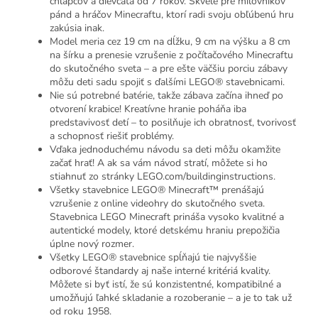
chlapcov a dievčatá od 7 rokov. Skvelé pre milovníkov
pánd a hráčov Minecraftu, ktorí radi svoju obľúbenú hru
zakúsia inak.
Model meria cez 19 cm na dĺžku, 9 cm na výšku a 8 cm
na šírku a prenesie vzrušenie z počítačového Minecraftu
do skutočného sveta – a pre ešte väčšiu porciu zábavy
môžu deti sadu spojiť s ďalšími LEGO® stavebnicami.
Nie sú potrebné batérie, takže zábava začína ihneď po
otvorení krabice! Kreatívne hranie poháňa iba
predstavivosť detí – to posilňuje ich obratnosť, tvorivosť
a schopnosť riešiť problémy.
Vďaka jednoduchému návodu sa deti môžu okamžite
začať hrať! A ak sa vám návod stratí, môžete si ho
stiahnuť zo stránky LEGO.com/buildinginstructions.
Všetky stavebnice LEGO® Minecraft™ prenášajú
vzrušenie z online videohry do skutočného sveta.
Stavebnica LEGO Minecraft prináša vysoko kvalitné a
autentické modely, ktoré detskému hraniu prepožičia
úplne nový rozmer.
Všetky LEGO® stavebnice spĺňajú tie najvyššie
odborové štandardy aj naše interné kritériá kvality.
Môžete si byť istí, že sú konzistentné, kompatibilné a
umožňujú ľahké skladanie a rozoberanie – a je to tak už
od roku 1958.