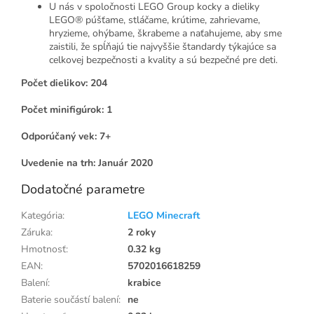
U nás v spoločnosti LEGO Group kocky a dieliky
LEGO® púšťame, stláčame, krútime, zahrievame,
hryzieme, ohýbame, škrabeme a naťahujeme, aby sme
zaistili, že spĺňajú tie najvyššie štandardy týkajúce sa
celkovej bezpečnosti a kvality a sú bezpečné pre deti.
Počet dielikov: 204
Počet minifigúrok: 1
Odporúčaný vek: 7+
Uvedenie na trh: Január 2020
Dodatočné parametre
Kategória
:
LEGO Minecraft
Záruka
:
2 roky
Hmotnosť
:
0.32 kg
EAN
:
5702016618259
Balení
:
krabice
Baterie součástí balení
:
ne