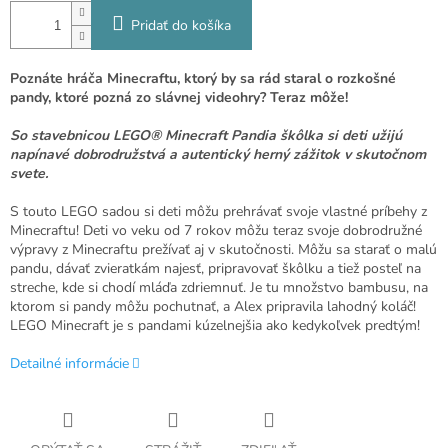
Pridať do košíka
Poznáte hráča Minecraftu, ktorý by sa rád staral o rozkošné
pandy, ktoré pozná zo slávnej videohry? Teraz môže!
So stavebnicou LEGO® Minecraft Pandia škôlka si deti užijú
napínavé dobrodružstvá a autentický herný zážitok v skutočnom
svete.
S touto LEGO sadou si deti môžu prehrávať svoje vlastné príbehy z
Minecraftu! Deti vo veku od 7 rokov môžu teraz svoje dobrodružné
výpravy z Minecraftu prežívať aj v skutočnosti. Môžu sa starať o malú
pandu, dávať zvieratkám najesť, pripravovať škôlku a tiež posteľ na
streche, kde si chodí mláďa zdriemnuť. Je tu množstvo bambusu, na
ktorom si pandy môžu pochutnať, a Alex pripravila lahodný koláč!
LEGO Minecraft je s pandami kúzelnejšia ako kedykoľvek predtým!
Detailné informácie