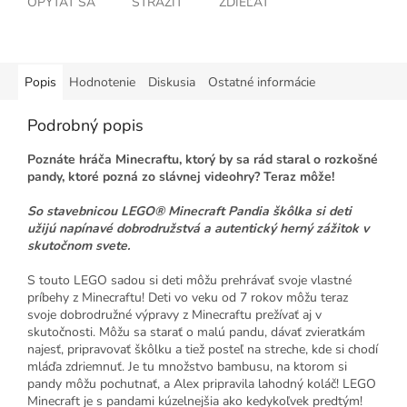
OPÝTAŤ SA
STRÁŽIŤ
ZDIEĽAŤ
Popis
Hodnotenie
Diskusia
Ostatné informácie
Podrobný popis
Poznáte hráča Minecraftu, ktorý by sa rád staral o rozkošné
pandy, ktoré pozná zo slávnej videohry? Teraz môže!
So stavebnicou LEGO® Minecraft Pandia škôlka si deti
užijú napínavé dobrodružstvá a autentický herný zážitok v
skutočnom svete.
S touto LEGO sadou si deti môžu prehrávať svoje vlastné
príbehy z Minecraftu! Deti vo veku od 7 rokov môžu teraz
svoje dobrodružné výpravy z Minecraftu prežívať aj v
skutočnosti. Môžu sa starať o malú pandu, dávať zvieratkám
najesť, pripravovať škôlku a tiež posteľ na streche, kde si chodí
mláďa zdriemnuť. Je tu množstvo bambusu, na ktorom si
pandy môžu pochutnať, a Alex pripravila lahodný koláč! LEGO
Minecraft je s pandami kúzelnejšia ako kedykoľvek predtým!