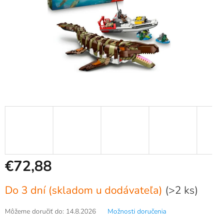
€72,88
Jednotková
Do 3 dní (skladom u dodávateľa)
(>2 ks)
cena:
Môžeme doručiť do:
14.8.2026
Možnosti doručenia