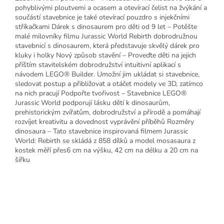
pohyblivými ploutvemi a ocasem a otevírací čelist na žvýkání a
součástí stavebnice je také otevírací pouzdro s injekčními
stříkačkami Dárek s dinosaurem pro děti od 9 let – Potěšte
malé milovníky filmu Jurassic World Rebirth dobrodružnou
stavebnicí s dinosaurem, která představuje skvělý dárek pro
kluky i holky Nový způsob stavění – Proveďte děti na jejich
příštím stavitelském dobrodružství intuitivní aplikací s
návodem LEGO® Builder. Umožní jim ukládat si stavebnice,
sledovat postup a přibližovat a otáčet modely ve 3D, zatímco
na nich pracují Podpořte tvořivost – Stavebnice LEGO®
Jurassic World podporují lásku dětí k dinosaurům,
prehistorickým zvířatům, dobrodružství a přírodě a pomáhají
rozvíjet kreativitu a dovednost vyprávění příběhů Rozměry
dinosaura – Tato stavebnice inspirovaná filmem Jurassic
World: Rebirth se skládá z 858 dílků a model mosasaura z
kostek měří přes6 cm na výšku, 42 cm na délku a 20 cm na
šířku