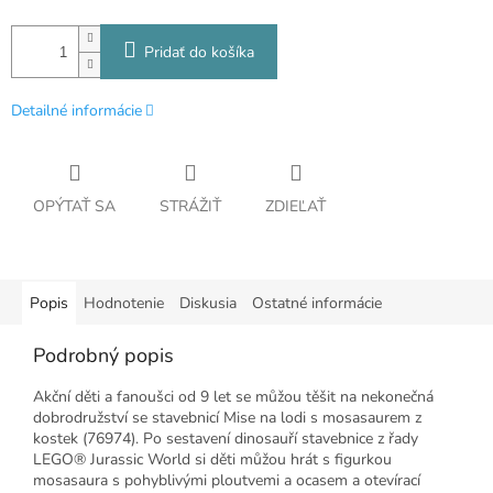
Pridať do košíka
Detailné informácie
OPÝTAŤ SA
STRÁŽIŤ
ZDIEĽAŤ
Popis
Hodnotenie
Diskusia
Ostatné informácie
Podrobný popis
Akční děti a fanoušci od 9 let se můžou těšit na nekonečná
dobrodružství se stavebnicí Mise na lodi s mosasaurem z
kostek (76974). Po sestavení dinosauří stavebnice z řady
LEGO® Jurassic World si děti můžou hrát s figurkou
mosasaura s pohyblivými ploutvemi a ocasem a otevírací