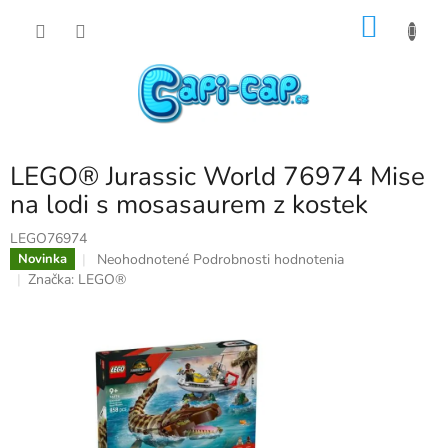
Prejsť
NÁKU
na
obsah
KOŠÍK
LEGO® Jurassic World 76974 Mise
na lodi s mosasaurem z kostek
LEGO76974
Priemerné
Neohodnotené
Podrobnosti hodnotenia
Novinka
hodnotenie
Značka:
LEGO®
produktu
je
0,0
z
5
hviezdičiek.