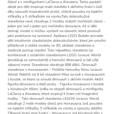
čelistí a s minifigurkami LeClerca a Atwatera. Tento parádní
dárek pro děti inspiruje malé stavitele k akčnímu hraní s lodí
díky spoustě inspirativních prvků, včetně pouzdra na injekční
stříkačky a 5 stříkačkám na vzorky.Tato dobrodružná
stavebnice navíc obsahuje 2 modely malých mořských útesů –
jeden pro loď a jeden pro mořského dinosaura. Až si děti
dohrají, model si můžou vystavit na útesech, které poslouží
jako podstavce na vystavení. Aplikace LEGO Builder provede
děti intuitivním stavitelským dobrodružstvím, které jim umožní
přibližovat a otáčet modely ve 3D, ukládat stavebnice a
sledovat postup stavění. Tuto nápaditou stavebnici lze
kombinovat s ostatními stavebnicemi LEGO Jurassic World
(prodávají se samostatně) a fanoušci dinosaurů si tak užijí
zábavný trend. Stavebnice obsahuje 858 dílků. Dinosauří
stavebnice s mosasaurem – Potěšte fanoušky filmu Jurassic
World: Rebirth od 9 let stavebnicí Mise na lodi s mosasaurem
z kostek, ve které se snoubí dinosauři s akčním hraním Akční
figurka dinosaura a další prvky – Figurka mosasaura z kostek
s kloubovým tělem, loďka se stopaři dinosaurů a minifigurky
LeClerca a Atwatera, které inspirují k hraní rolí Imaginární
hračky – Tato dinosauří stavebnice LEGO® Jurassic World
obsahuje 2 malé modely útesů pro mosasaura, loď, pouzdro
na injekční stříkačky, 5 stříkaček na vzorky a spoustu dalšího
Zábavné hraní plné funkcí – Mosasaurus má kloubové tělo s