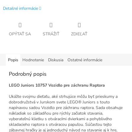
Detailné informácie
OPÝTAŤ SA
STRÁŽIŤ
ZDIEĽAŤ
Popis
Hodnotenie
Diskusia
Ostatné informácie
Podrobný popis
LEGO Juniors 10757 Vozidlo pre záchranu Raptora
Ukážte svojmu dieťaťu, aké strhujúce môžu byť prieskumy a
dobrodružstvá v Jurskom svete LEGO® Juniors s touto
napínavou sadou Vozidlo pre záchranu raptora. Sada obsahuje
nákladiak so základňou pre rýchly začiatok stavania,
vyberateľnú klietku s otváracími dvierkami a pohyblivého
skladacieho raptora s otváracou papuľou. Súčasťou tejto
zábavnej hračky je aj jednoduchý návod na stavanie aj k hre,