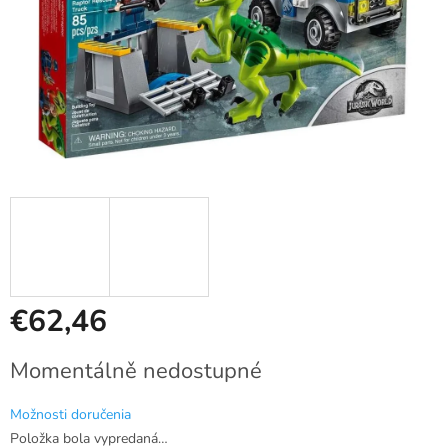
€62,46
Jednotková
Momentálně nedostupné
cena:
Možnosti doručenia
Položka bola vypredaná…