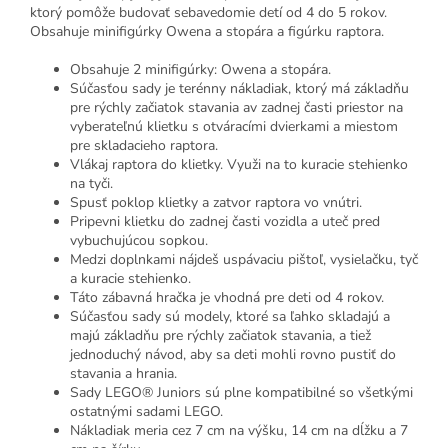
ktorý pomôže budovať sebavedomie detí od 4 do 5 rokov.
Obsahuje minifigúrky Owena a stopára a figúrku raptora.
Obsahuje 2 minifigúrky: Owena a stopára.
Súčasťou sady je terénny nákladiak, ktorý má základňu
pre rýchly začiatok stavania av zadnej časti priestor na
vyberateľnú klietku s otváracími dvierkami a miestom
pre skladacieho raptora.
Vlákaj raptora do klietky. Využi na to kuracie stehienko
na tyči.
Spusť poklop klietky a zatvor raptora vo vnútri.
Pripevni klietku do zadnej časti vozidla a uteč pred
vybuchujúcou sopkou.
Medzi doplnkami nájdeš uspávaciu pištoľ, vysielačku, tyč
a kuracie stehienko.
Táto zábavná hračka je vhodná pre deti od 4 rokov.
Súčasťou sady sú modely, ktoré sa ľahko skladajú a
majú základňu pre rýchly začiatok stavania, a tiež
jednoduchý návod, aby sa deti mohli rovno pustiť do
stavania a hrania.
Sady LEGO® Juniors sú plne kompatibilné so všetkými
ostatnými sadami LEGO.
Nákladiak meria cez 7 cm na výšku, 14 cm na dĺžku a 7