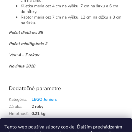
cm na šírku.
Klietka meria cez 4 cm na výšku, 7 cm na šírku a 6 cm
do hĺbky.
Raptor meria cez 7 cm na výšku, 12 cm na dĺžku a 3 cm
na šírku.
Počet dielikov: 85
Počet minifigúrok: 2
Vek: 4 - 7 rokov
Novinka 2018
lego10757 JUN18
Dodatočné parametre
Kategória
:
LEGO Juniors
Záruka
:
2 roky
Hmotnosť
:
0.21 kg
EAN
:
5702016117363
Tento web používa súbory cookie. Ďalším prechádzaním
Položka bola vypredaná…