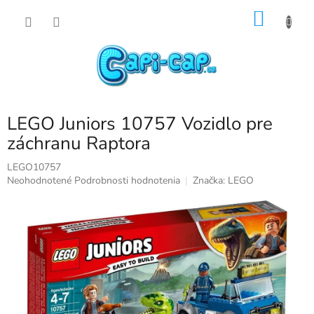
Prejsť
NÁKU
na
obsah
KOŠÍK
LEGO Juniors 10757 Vozidlo pre
záchranu Raptora
LEGO10757
Priemerné
Neohodnotené
Podrobnosti hodnotenia
Značka:
LEGO
hodnotenie
produktu
je
0,0
z
5
hviezdičiek.