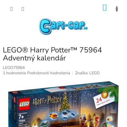
Prejsť
NÁKU
na
obsah
KOŠÍK
LEGO® Harry Potter™ 75964
Adventný kalendár
LEGO75964
Priemerné
1 hodnotenie
Podrobnosti hodnotenia
Značka:
LEGO
hodnotenie
produktu
je
5,0
z
5
hviezdičiek.