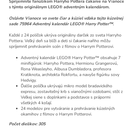
Spríjemnite fanúšikom Harryho Pottera čakanie na Vianoce
s týmto originálnym LEGO® adventným kalendárom.
Oslávte Vianoce vo svete čiar a kúziel vďaka tejto kúzelnej
sade 75964 Adventný kalendár LEGO® Harry Potter™.
Každé z 24 políčok ukrýva originálny darček zo sveta Harryho
Pottera. Veľký deň sa blíži a deti si čakanie naňho môžu
spríjemniť prehrávaním scén z filmov o Harrym Potterovi.
Adventný kalendár LEGO® Harry Potter™ obsahuje 7
minifigúrok: Harryho Pottera, Hermionu Grangerovú,
Rona Weasleyho, Albusa Dumbledora, profesora
Kratiknota, architekta Rokfortu, a navyše figúrku sovy
Hedvigy.
Ďalšie políčka ukrývajú mikro model bradavického
expresu, zostaviteľný krb s vianočnými ozdobami, stôl z
Veľkej siene s doplnkami a podstavce s prápormi
všetkých 4 koľají.
24 modelov pre vytváranie a prehrávanie kúzelných
okamihov z filmov o Harrym Potterovi.
Počet dielikov: 305