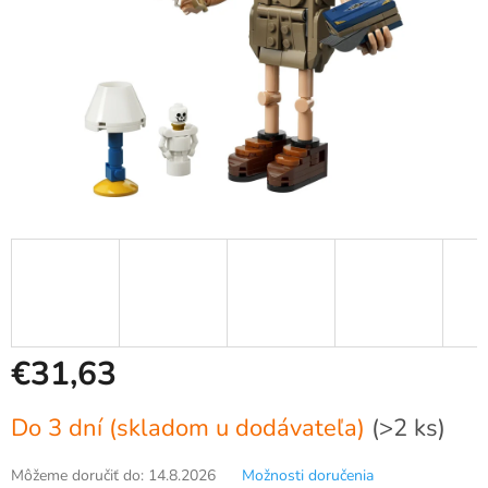
€31,63
Jednotková
Do 3 dní (skladom u dodávateľa)
(>2 ks)
cena:
Môžeme doručiť do:
14.8.2026
Možnosti doručenia