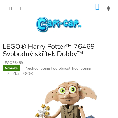
Prejsť
NÁKU
na
obsah
KOŠÍK
LEGO® Harry Potter™ 76469
Svobodný skřítek Dobby™
LEGO76469
Priemerné
Neohodnotené
Podrobnosti hodnotenia
Novinka
hodnotenie
Značka:
LEGO®
produktu
je
0,0
z
5
hviezdičiek.