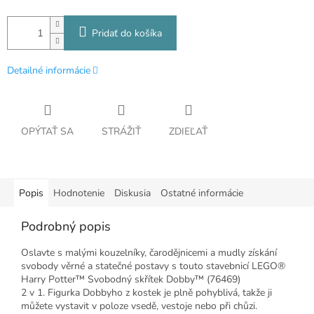
Pridať do košíka
Detailné informácie
OPÝTAŤ SA
STRÁŽIŤ
ZDIEĽAŤ
Popis
Hodnotenie
Diskusia
Ostatné informácie
Podrobný popis
Oslavte s malými kouzelníky, čarodějnicemi a mudly získání
svobody věrné a statečné postavy s touto stavebnicí LEGO®
Harry Potter™ Svobodný skřítek Dobby™ (76469)
2 v 1. Figurka Dobbyho z kostek je plně pohyblivá, takže ji
můžete vystavit v poloze vsedě, vestoje nebo při chůzi.