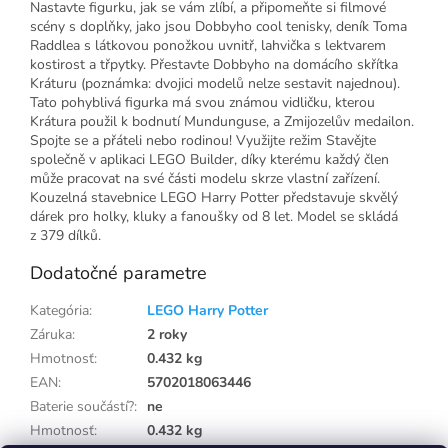
Nastavte figurku, jak se vám zlíbí, a připomeňte si filmové
scény s doplňky, jako jsou Dobbyho cool tenisky, deník Toma
Raddlea s látkovou ponožkou uvnitř, lahvička s lektvarem
kostirost a třpytky. Přestavte Dobbyho na domácího skřítka
Kráturu (poznámka: dvojici modelů nelze sestavit najednou).
Tato pohyblivá figurka má svou známou vidličku, kterou
Krátura použil k bodnutí Mundunguse, a Zmijozelův medailon.
Spojte se a přáteli nebo rodinou! Využijte režim Stavějte
společně v aplikaci LEGO Builder, díky kterému každý člen
může pracovat na své části modelu skrze vlastní zařízení.
Kouzelná stavebnice LEGO Harry Potter představuje skvělý
dárek pro holky, kluky a fanoušky od 8 let. Model se skládá
z 379 dílků.
Dodatočné parametre
Kategória
:
LEGO Harry Potter
Záruka
:
2 roky
Hmotnosť
:
0.432 kg
EAN
:
5702018063446
Baterie součástí?
:
ne
Hmotnosť
:
0.432 kg