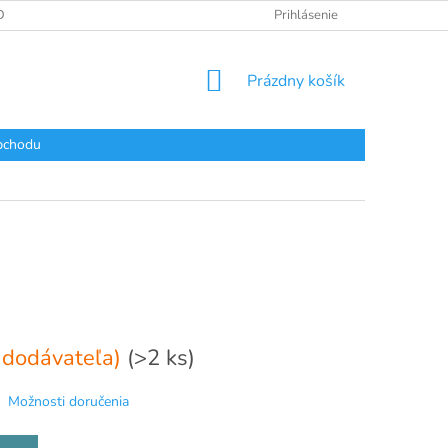
DAJOV
Prihlásenie
NÁKUPNÝ
Prázdny košík
KOŠÍK
bchodu
 dodávateľa)
(>2 ks)
Možnosti doručenia