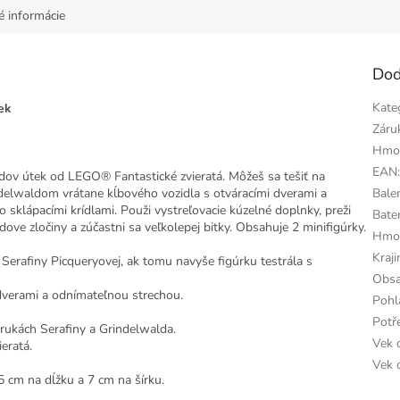
é informácie
Dod
Kate
ek
Záru
Hmo
EAN
ov útek od LEGO® Fantastické zvieratá. Môžeš sa tešiť na
delwaldom vrátane kĺbového vozidla s otváracími dverami a
Bale
sklápacími krídlami. Použi vystreľovacie kúzelné doplnky, preži
Bater
ove zločiny a zúčastni sa veľkolepej bitky. Obsahuje 2 minifigúrky.
Hmo
Kraj
Serafiny Picqueryovej, ak tomu navyše figúrku testrála s
Obsa
 dverami a odnímateľnou strechou.
Pohl
Potř
 rukách Serafiny a Grindelwalda.
Vek 
ieratá.
Vek 
5 cm na dĺžku a 7 cm na šírku.