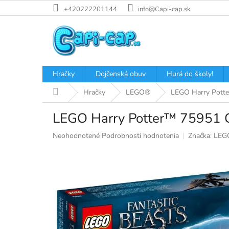
Prejsť
+420222201144
info@Capi-cap.sk
na
obsah
Hračky
Dojčenská obuv
Hurá do školy!
Domov
Hračky
LEGO®
LEGO Harry Potte
LEGO Harry Potter™ 75951 G
Priemerné
Neohodnotené
Podrobnosti hodnotenia
Značka:
LEG
hodnotenie
produktu
je
0,0
z
5
hviezdičiek.