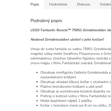
Popis
Hodnotenie
Diskusia
Ostatn
Podrobný popis
LEGO Fantastic Beasts™ 75951 Grindelwaldov út
Nedovoľ Grindelwaldovi uletieť v jeho kočiari!
Vstup do sveta fantázie so sadou 75951 Grindelwald
magický súboj medzi Serafinou Picqueryovou a Grin
odnímateľnou strechou ťahaného figúrkou testrála so 
znova mágiu z filmu Fantastické zvieratá: Grindelwald
Obsahuje minifigúrky Gellerta Grindelwalda a 
nastaviteľnými krídlami.
Obsahuje skladací kĺbový kočiar s otváracími
Pláchni testrálovými krídlami a uleť preč!
Obsahuje aj vystreľovacie kúzelné doplnky na
Prehraj si kultové scény z filmu Fantastické zv
Medzi doplnkami nájdeš 2 paličky.
Kočiar s testralom meria cez 8 cm na výšku, 2