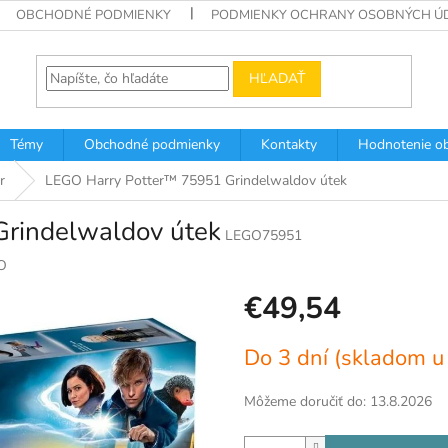
OBCHODNÉ PODMIENKY
PODMIENKY OCHRANY OSOBNÝCH Ú
HĽADAŤ
Témy
Obchodné podmienky
Kontakty
Hodnotenie o
r
LEGO Harry Potter™ 75951 Grindelwaldov útek
rindelwaldov útek
LEGO75951
O
€49,54
Jednotková
Do 3 dní (skladom u
cena:
Môžeme doručiť do:
13.8.2026