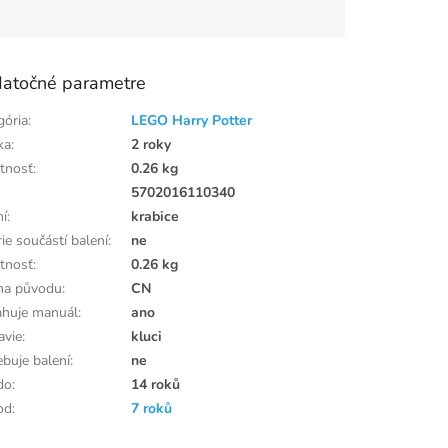
atočné parametre
gória
:
LEGO Harry Potter
ka
:
2 roky
tnosť
:
0.26 kg
:
5702016110340
ní
:
krabice
ie součástí balení
:
ne
tnosť
:
0.26 kg
ina původu
:
CN
huje manuál
:
ano
avie
:
kluci
ebuje balení
:
ne
do
:
14 roků
od
:
7 roků