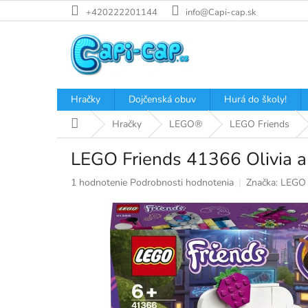
Prejsť
+420222201144
info@Capi-cap.sk
na
obsah
Hračky
Dojčenská obuv
Hurá do školy!
Domov
Hračky
LEGO®
LEGO Friends
LEGO Friends 41366 Olivia a 
Priemerné
1 hodnotenie
Podrobnosti hodnotenia
Značka:
LEGO
hodnotenie
produktu
je
5,0
z
5
hviezdičiek.