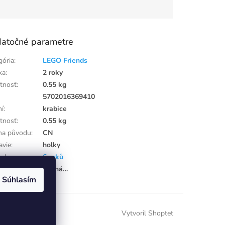
atočné parametre
gória
:
LEGO Friends
ka
:
2 roky
tnosť
:
0.55 kg
:
5702016369410
ní
:
krabice
tnosť
:
0.55 kg
ina původu
:
CN
avie
:
holky
od
:
6 roků
žka bola vypredaná…
Súhlasím
Vytvoril Shoptet