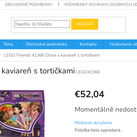
OBCHODNÉ PODMIENKY
PODMIENKY OCHRANY OSOBNÝCH Ú
HĽADAŤ
Témy
Obchodné podmienky
Kontakty
Hodnotenie o
LEGO Friends 41366 Olivia a kaviareň s tortičkami
kaviareň s tortičkami
LEGO41366
€52,04
Jednotková
Momentálně nedost
cena:
Možnosti doručenia
Položka bola vypredaná…