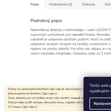
Popis
Hodnotenie (1)
Diskusia
Ost
Podrobný popis
Nakombinuj dobroty a technológie v sade LEGO® Fri
suprových vychytávok pre nápadité hranie. Rovnako a
cukráreň je vybavená otočným pultom, ktorý sa otáč
vybavená skvelým strojom na tortičky, vnútornými a
riadom na výrobu dobrôt. Pre ešte viac zábavy je v te
celom mestečku Heartlake. Súčasťou sady sú 2 minifi
Tento web p
Eshop na samostatné doméně Capi-cap.sk ukončujeme, nákup i pro Slovensk
vyjadrujete 
přesunujeme na doménu Capi-cap.cz
Z
Ceny, dopravy ani nic jiného se pro vás nemění, naopak se rozšíří sortiment.
á
Pokud máte na SK eshopu věrnostní slevu, napište nám a zaktivujeme vám ji i
Nastaven
Copyright 2026
Capi-cap.sk
. Všetky práva vyhradené.
CZ shopu Capi-cap.cz
p