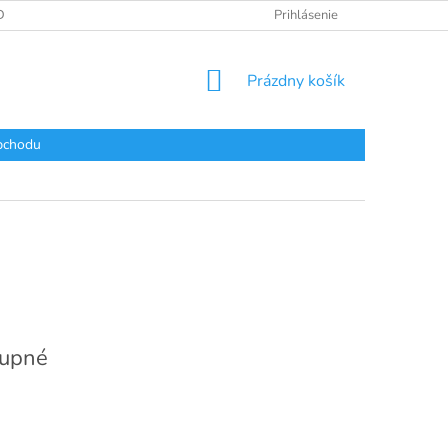
DAJOV
Prihlásenie
NÁKUPNÝ
Prázdny košík
KOŠÍK
bchodu
upné