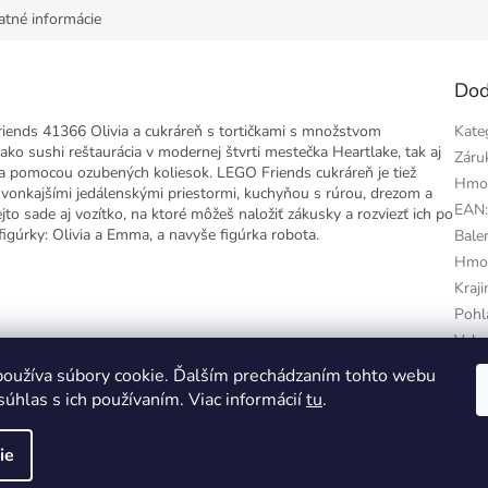
atné informácie
Dod
ends 41366 Olivia a cukráreň s tortičkami s množstvom
Kate
ko sushi reštaurácia v modernej štvrti mestečka Heartlake, tak aj
Záru
a pomocou ozubených koliesok. LEGO Friends cukráreň je tiež
Hmo
 vonkajšími jedálenskými priestormi, kuchyňou s rúrou, drezom a
EAN
jto sade aj vozítko, na ktoré môžeš naložiť zákusky a rozviezť ich po
gúrky: Olivia a Emma, a navyše figúrka robota.
Bale
Hmo
Kraj
Pohl
Vek 
Polo
oužíva súbory cookie. Ďalším prechádzaním tohto webu
o
súhlas s ich používaním. Viac informácií
tu
.
 na
ie