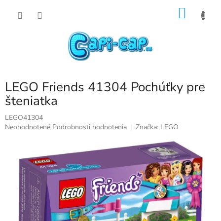
Prejsť
NÁKU
na
obsah
KOŠÍK
LEGO Friends 41304 Pochúťky pre
šteniatka
LEGO41304
Priemerné
Neohodnotené
Podrobnosti hodnotenia
Značka:
LEGO
hodnotenie
produktu
je
0,0
z
5
hviezdičiek.