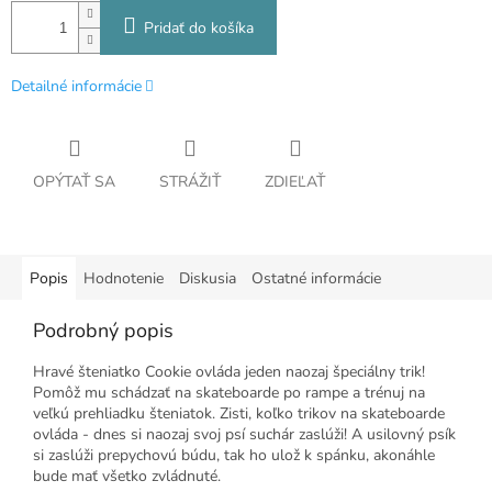
Pridať do košíka
Detailné informácie
OPÝTAŤ SA
STRÁŽIŤ
ZDIEĽAŤ
Popis
Hodnotenie
Diskusia
Ostatné informácie
Podrobný popis
Hravé šteniatko Cookie ovláda jeden naozaj špeciálny trik!
Pomôž mu schádzať na skateboarde po rampe a trénuj na
veľkú prehliadku šteniatok. Zisti, koľko trikov na skateboarde
ovláda - dnes si naozaj svoj psí suchár zaslúži! A usilovný psík
si zaslúži prepychovú búdu, tak ho ulož k spánku, akonáhle
bude mať všetko zvládnuté.