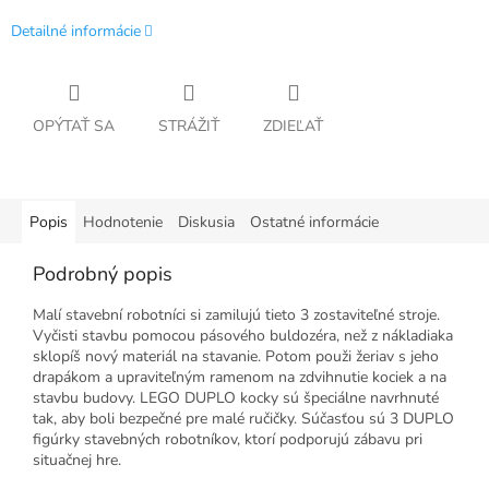
Detailné informácie
OPÝTAŤ SA
STRÁŽIŤ
ZDIEĽAŤ
Popis
Hodnotenie
Diskusia
Ostatné informácie
Podrobný popis
Malí stavební robotníci si zamilujú tieto 3 zostaviteľné stroje.
Vyčisti stavbu pomocou pásového buldozéra, než z nákladiaka
sklopíš nový materiál na stavanie. Potom použi žeriav s jeho
drapákom a upraviteľným ramenom na zdvihnutie kociek a na
stavbu budovy. LEGO DUPLO kocky sú špeciálne navrhnuté
tak, aby boli bezpečné pre malé ručičky. Súčasťou sú 3 DUPLO
figúrky stavebných robotníkov, ktorí podporujú zábavu pri
situačnej hre.