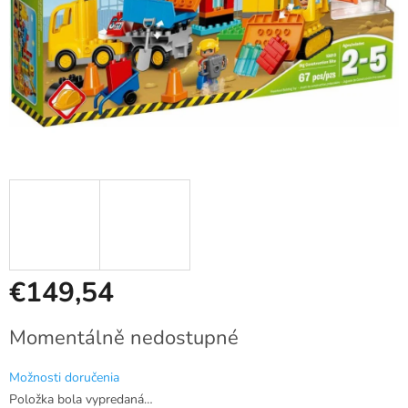
€149,54
Jednotková
Momentálně nedostupné
cena:
Možnosti doručenia
Položka bola vypredaná…