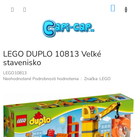
Prejsť
NÁKU
na
obsah
KOŠÍK
LEGO DUPLO 10813 Veľké
stavenisko
LEGO10813
Priemerné
Neohodnotené
Podrobnosti hodnotenia
Značka:
LEGO
hodnotenie
produktu
je
0,0
z
5
hviezdičiek.