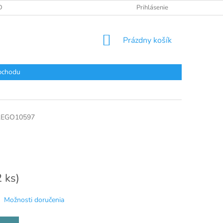
DAJOV
Prihlásenie
NÁKUPNÝ
Prázdny košík
KOŠÍK
bchodu
LEGO10597
2 ks)
Možnosti doručenia