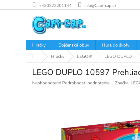
Prejsť
+420222201144
info@Capi-cap.sk
na
obsah
Hračky
Dojčenská obuv
Hurá do školy!
Domov
Hračky
LEGO®
LEGO DUPLO
LEGO DUPLO 10597 Prehliadk
Priemerné
Neohodnotené
Podrobnosti hodnotenia
Značka:
LEG
hodnotenie
produktu
je
0,0
z
5
hviezdičiek.