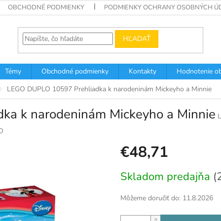
OBCHODNÉ PODMIENKY
PODMIENKY OCHRANY OSOBNÝCH Ú
HĽADAŤ
Témy
Obchodné podmienky
Kontakty
Hodnotenie o
LEGO DUPLO 10597 Prehliadka k narodeninám Mickeyho a Minnie
a k narodeninám Mickeyho a Minnie
O
€48,71
Jednotková
Skladom predajňa
(
cena:
Môžeme doručiť do:
11.8.2026