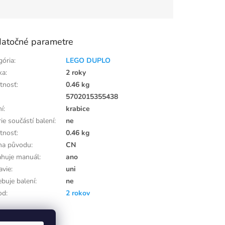
atočné parametre
gória
:
LEGO DUPLO
ka
:
2 roky
tnosť
:
0.46 kg
:
5702015355438
ní
:
krabice
ie součástí balení
:
ne
tnosť
:
0.46 kg
ina původu
:
CN
huje manuál
:
ano
avie
:
uni
ebuje balení
:
ne
od
:
2 rokov