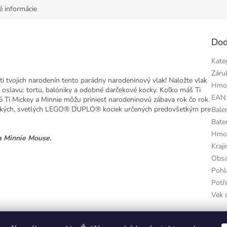
é informácie
Dod
Kate
Záru
ti tvojich narodenín tento parádny narodeninový vlak! Naložte vlak
Hmo
 oslavu: tortu, balóniky a odobné darčekové kocky. Koľko máš Ti
EAN
 Ti Mickey a Minnie môžu priniesť narodeninovú zábava rok čo rok.
 veľkých, svetlých LEGO® DUPLO® kociek určených predovšetkým pre
Bale
Bater
Hmo
 Minnie Mouse.
Kraj
Obsa
Pohl
Potř
Vek 