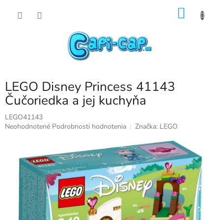
Prejsť
NÁKU
na
obsah
KOŠÍK
LEGO Disney Princess 41143
Čučoriedka a jej kuchyňa
LEGO41143
Priemerné
Neohodnotené
Podrobnosti hodnotenia
Značka:
LEGO
hodnotenie
produktu
je
0,0
z
5
hviezdičiek.