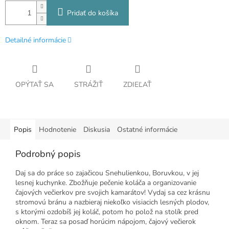
Pridať do košíka
Detailné informácie
OPÝTAŤ SA
STRÁŽIŤ
ZDIEĽAŤ
Popis
Hodnotenie
Diskusia
Ostatné informácie
Podrobný popis
Daj sa do práce so zajačicou Snehulienkou, Boruvkou, v jej
lesnej kuchynke. Zbožňuje pečenie koláča a organizovanie
čajových večierkov pre svojich kamarátov! Vydaj sa cez krásnu
stromovú bránu a nazbieraj niekoľko visiacich lesných plodov,
s ktorými ozdobíš jej koláč, potom ho polož na stolík pred
oknom. Teraz sa posaď horúcim nápojom, čajový večierok