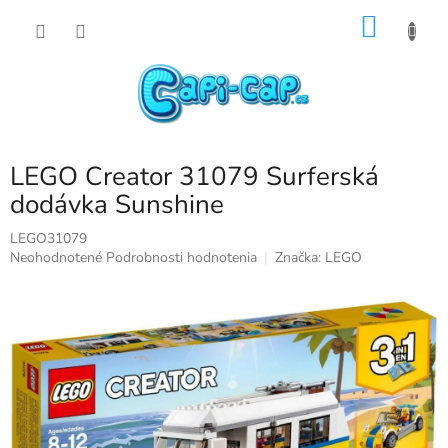
Prejsť
NÁKU
na
obsah
KOŠÍK
LEGO Creator 31079 Surferská
dodávka Sunshine
LEGO31079
Priemerné
Neohodnotené
Podrobnosti hodnotenia
Značka:
LEGO
hodnotenie
produktu
je
0,0
z
5
hviezdičiek.