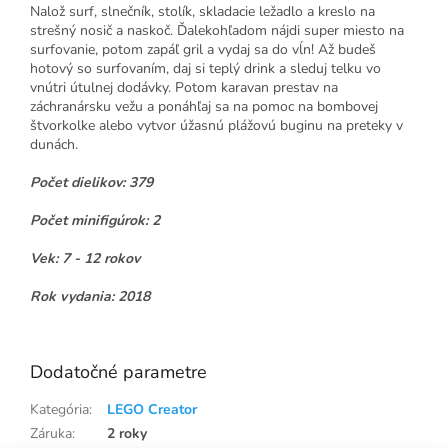
Nalož surf, slnečník, stolík, skladacie ležadlo a kreslo na
strešný nosič a naskoč. Ďalekohľadom nájdi super miesto na
surfovanie, potom zapáľ gril a vydaj sa do vĺn! Až budeš
hotový so surfovaním, daj si teplý drink a sleduj telku vo
vnútri útulnej dodávky. Potom karavan prestav na
záchranársku vežu a ponáhľaj sa na pomoc na bombovej
štvorkolke alebo vytvor úžasnú plážovú buginu na preteky v
dunách.
Počet dielikov: 379
Počet minifigúrok: 2
Vek: 7 - 12 rokov
Rok vydania: 2018
lego31079 JAN18
Dodatočné parametre
Kategória
:
LEGO Creator
Záruka
:
2 roky