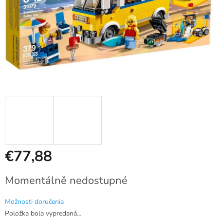
€77,88
Jednotková
Momentálně nedostupné
cena:
Možnosti doručenia
Položka bola vypredaná…