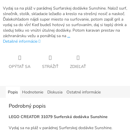
Vydaj sa na pláž v parádnej Surfarskej dodávke Sunshine. Nalož surf,
slnečník, stolík, skladacie ležadlo a kreslo na strešný nosič a naskoč.
Ďalekohľadom nájdi super miesto na surfovanie, potom zapáľ gril a
vydaj sa do vĺn! Keď budeš hotový so surfovaním, daj si teplý drink a
sleduj telku vo vnútri útulnej dodávky. Potom karavan prestav na
záchranársku vežu a ponáhľaj sa na
…
Detailné informácie
OPÝTAŤ SA
STRÁŽIŤ
ZDIEĽAŤ
Popis
Hodnotenie
Diskusia
Ostatné informácie
Podrobný popis
LEGO CREATOR 31079 Surferská dodávka Sunshine
Vydaj sa na pláž v parádnej Surferskej dodávke Sunshine.